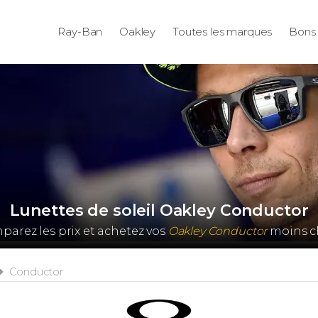
Ray-Ban
Oakley
Toutes les marques
Bons 
Lunettes de soleil Oakley Conductor
arez les prix et achetez vos
Oakley Conductor
moins ch
Conductor