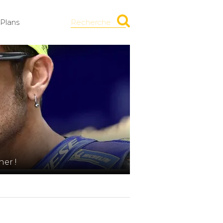
Plans
Recherche
er !