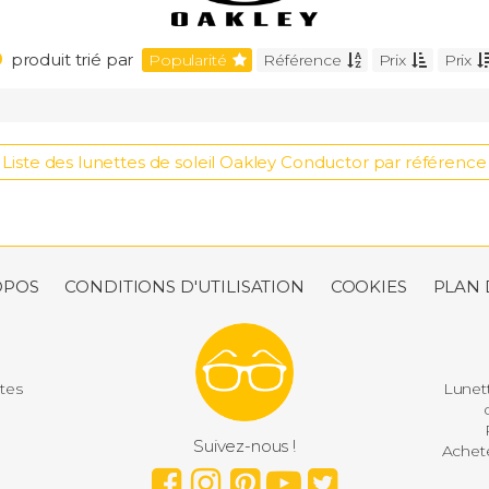
0
produit trié par
Popularité
Référence
Prix
Prix
Genre
Prix
Homme
Femme
Enfant
- de
Liste des lunettes de soleil Oakley Conductor par référence
de 5
Type de verres
de 1
Verre polarisé
de 1
+ de
OPOS
CONDITIONS D'UTILISATION
COOKIES
PLAN 
utes
Lunett
d
P
Suivez-nous !
Achete