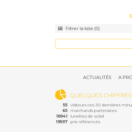
Filtrer la liste (0)
Forme
Wayfarer
Pantos
Pillow
Cat eye
Papillon
ACTUALITÉS
A PR
Masque
Clubmaster
Carrée
QUELQUES CHIFFRES
Aviateur
55
visiteurs ces 30 dernières min
Ovale
65
marchands partenaires
Rectangle
16941
lunettes de soleil
Ronde
19597
prix référencés
Géométrique