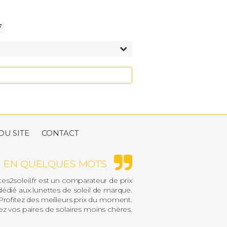
 50 €
0 à 100 €
00 à 150 €
50 à 200 €
 200 €
DU SITE
CONTACT
EN QUELQUES MOTS
es2soleil.fr est un comparateur de prix
édié aux lunettes de soleil de marque.
rofitez des meilleurs prix du moment.
z vos paires de solaires moins chères.