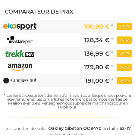
COMPARATEUR DE PRIX
100,90 €
*
VOIR
128,34 €
*
VOIR
136,99 €
*
VOIR
179,80 €
*
VOIR
191,00 €
*
VOIR
*
Les liens ci-dessus sont des liens d'affiliation pour lesquels nous pouvons
être rémunérés.
Les prix affichés ne tiennent pas compte des frais de
livraison éventuels.
Renseignez-vous auprès des marchands pour en
savoir plus.
Les lunettes de soleil
Oakley Gibston OO9470
en taille
62-17
existent aussi en :