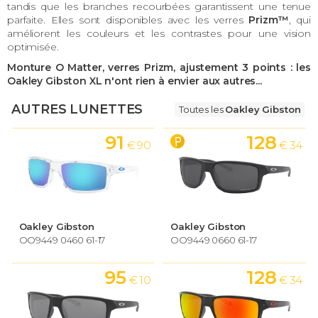
tandis que les branches recourbées garantissent une tenue
parfaite. Elles sont disponibles avec les verres
Prizm™
, qui
améliorent les couleurs et les contrastes pour une vision
optimisée.
Monture O Matter, verres Prizm, ajustement 3 points : les
Oakley Gibston XL n'ont rien à envier aux autres...
AUTRES LUNETTES
Toutes les
Oakley Gibston
91
128
€ 90
€ 34
Oakley Gibston
Oakley Gibston
OO9449 0460 61-17
OO9449 0660 61-17
95
128
€ 10
€ 34