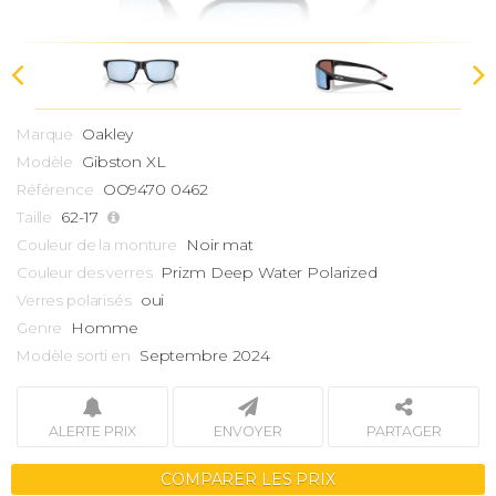
Oakley
Marque
Gibston
XL
Modèle
OO9470 0462
Référence
62-17
Taille
Noir mat
Couleur de la monture
Prizm Deep Water Polarized
Couleur des verres
oui
Verres polarisés
Homme
Genre
Septembre 2024
Modèle sorti en
ALERTE PRIX
ENVOYER
PARTAGER
COMPARER LES PRIX