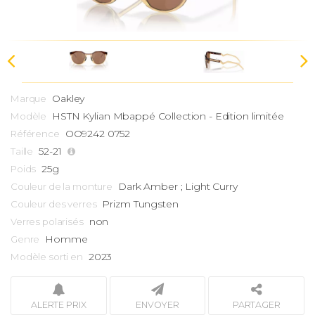
Oakley
Marque
HSTN
Kylian Mbappé Collection - Edition limitée
Modèle
OO9242 0752
Référence
52-21
Taille
25g
Poids
Dark Amber ; Light Curry
Couleur de la monture
Prizm Tungsten
Couleur des verres
non
Verres polarisés
Homme
Genre
2023
Modèle sorti en
ALERTE PRIX
ENVOYER
PARTAGER