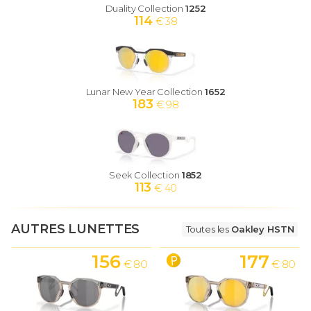
Duality Collection
1252
114
€ 38
Lunar New Year Collection
1652
183
€ 98
Seek Collection
1852
113
€ 40
AUTRES LUNETTES
Toutes les
Oakley HSTN
156
177
€ 80
€ 80