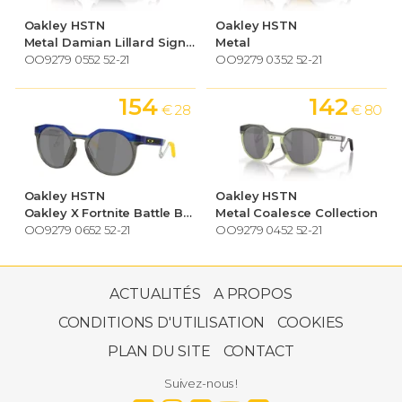
Oakley HSTN
Oakley HSTN
Metal Damian Lillard Signature Series
Metal
OO9279 0552 52-21
OO9279 0352 52-21
154
142
€ 28
€ 80
Oakley HSTN
Oakley HSTN
Oakley X Fortnite Battle Bus HSTN Metal
Metal Coalesce Collection
OO9279 0652 52-21
OO9279 0452 52-21
179
€ 00
ACTUALITÉS
A PROPOS
CONDITIONS D'UTILISATION
COOKIES
PLAN DU SITE
CONTACT
Oakley HSTN
Small
Suivez-nous !
OO9464 0350 50-21