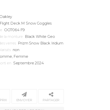
Oakley
Flight Deck
M Snow Goggles
OO7064 F9
ce
Black White Geo
de la monture
Prizm Snow Black Iridium
des verres
non
larisés
omme, Femme
Septembre 2024
orti en
PRIX
ENVOYER
PARTAGER