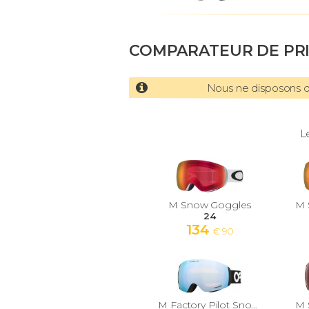
COMPARATEUR DE PR
Nous ne disposons d'
L
M Snow Goggles
M 
24
134
€ 90
M Factory Pilot Snow Goggles
M 