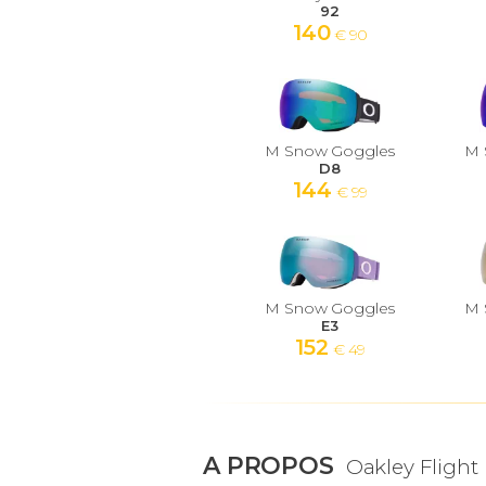
92
140
€ 90
M Snow Goggles
M 
D8
144
€ 99
M Snow Goggles
M 
E3
152
€ 49
A PROPOS
Oakley Fligh