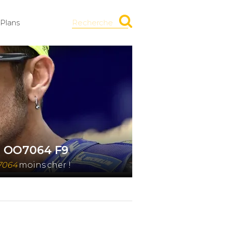
Plans
Recherche
s OO7064 F9
7064
moins cher !