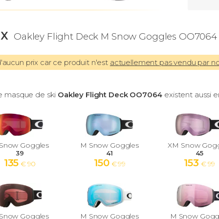
IX
Oakley Flight Deck M Snow Goggles OO7064
aucun prix car ce produit n'est
actuellement pas vendu par n
e masque de ski
Oakley Flight Deck OO7064
existent aussi en
Snow Goggles
M Snow Goggles
XM Snow Gogg
39
41
45
135
150
153
€ 90
€ 99
€ 99
Snow Goggles
M Snow Goggles
M Snow Gogg