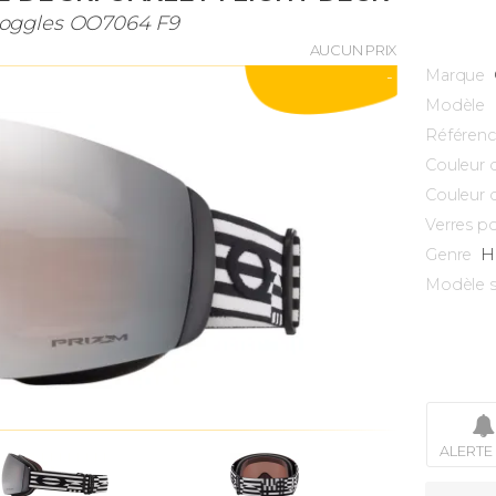
oggles OO7064 F9
AUCUN PRIX
Marque
-
Modèle
Référen
Couleur 
Couleur 
Verres po
H
Genre
Modèle s
ALERTE 