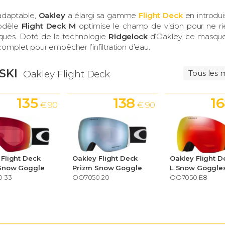
 adaptable,
Oakley
a élargi sa gamme
Flight Deck
en introdui
modèle
Flight Deck M
optimise le champ de vision pour ne ri
sques. Doté de la technologie
Ridgelock
d’Oakley, ce masqu
 complet pour empêcher l’infiltration d’eau.
SKI
Oakley Flight Deck
Tous les 
135
138
1
€ 90
€ 90
 Flight Deck
Oakley Flight Deck
Oakley Flight D
Snow Goggle
Prizm Snow Goggle
L Snow Goggle
 33
OO7050 20
OO7050 E8