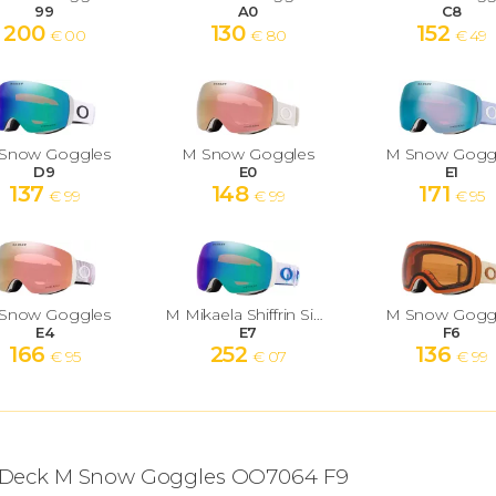
99
A0
C8
200
130
152
€ 00
€ 80
€ 49
Snow Goggles
M Snow Goggles
M Snow Gogg
D9
E0
E1
137
148
171
€ 99
€ 99
€ 95
Snow Goggles
M Mikaela Shiffrin Signature Series Snow Goggles
M Snow Gogg
E4
E7
F6
166
252
136
€ 95
€ 07
€ 99
t Deck M Snow Goggles OO7064 F9