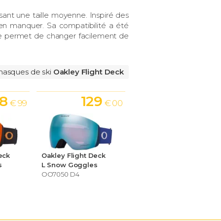
sant une taille moyenne. Inspiré des
en manquer. Sa compatibilité a été
e permet de changer facilement de
masques de ski
Oakley Flight Deck
68
129
€ 99
€ 00
eck
Oakley Flight Deck
s
L Snow Goggles
OO7050 D4