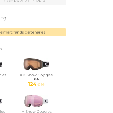
COMPARER LES PRIX
 F9
os marchands partenaires
 :
les
XM Snow Goggles
84
124
€ 99
les
M Snow Goggles