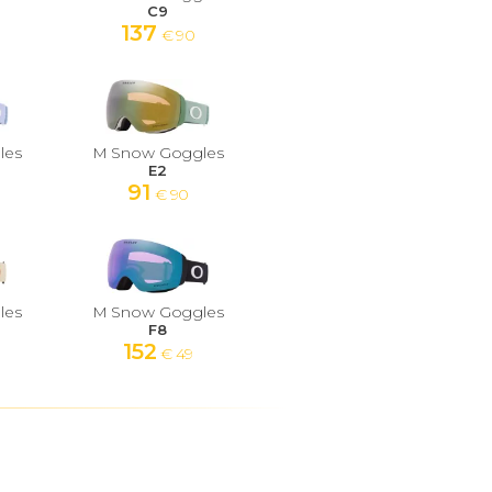
C9
137
€ 90
les
M Snow Goggles
E2
91
€ 90
les
M Snow Goggles
F8
152
€ 49