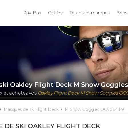
Ray-Ban
Oakley
Toutes les marques
Bons 
ski Oakley Flight Deck M Snow Goggle
x et achetez vos
Oakley Flight Deck M Snow Goggles OO
Masques de ski Flight Deck
M Snow Goggles OO7064 F9
 DE SKI OAKLEY FLIGHT DECK