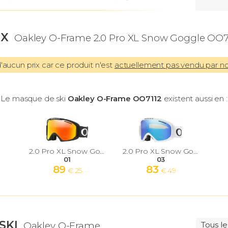
IX
Oakley O-Frame 2.0 Pro XL Snow Goggle OO71
aucun prix car ce produit n'est
actuellement pas vendu par n
Le masque de ski
Oakley O-Frame OO7112
existent aussi en :
2.0 Pro XL Snow Goggle
2.0 Pro XL Snow Goggle
01
03
89
83
€ 25
€ 49
SKI
Oakley O-Frame
Tous l