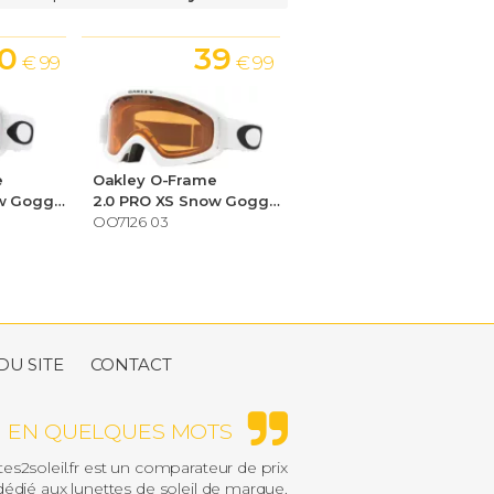
0
39
€ 99
€ 99
e
Oakley O-Frame
2.0 PRO XL Snow Goggles
2.0 PRO XS Snow Goggles
OO7126 03
DU SITE
CONTACT
EN QUELQUES MOTS
es2soleil.fr est un comparateur de prix
édié aux lunettes de soleil de marque.