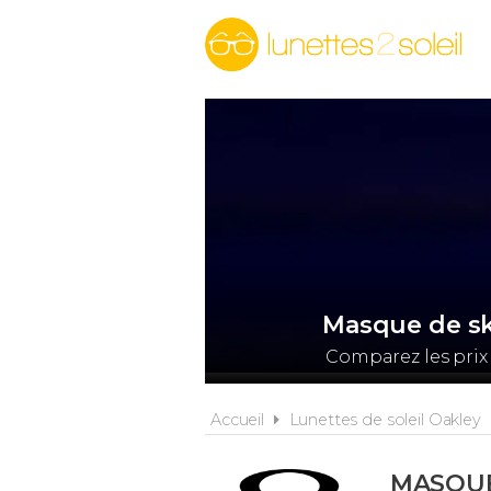
Masque de sk
Comparez les prix
Accueil
Lunettes de soleil Oakley
MASQUE