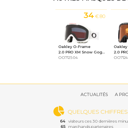
34
€ 80
Oakley O-Frame
Oakley
2.0 PRO XM Snow Goggles
OO7125 04
OO7124
ACTUALITÉS
A PR
QUELQUES CHIFFRES
64
visiteurs ces 30 dernières min
65
marchands partenaires