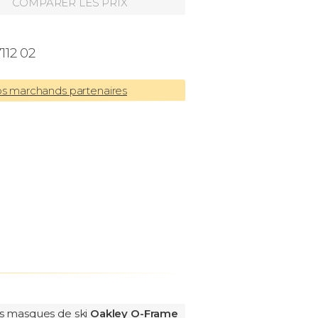
COMPARER LES PRIX
12 02
os marchands partenaires
es masques de ski
Oakley O-Frame