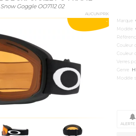
L Snow Goggle OO7112 02
AUCUN PRIX
Marque
-
Modèle
Référen
Couleur 
Couleur 
Verres po
H
Genre
Modèle s
ALERTE 