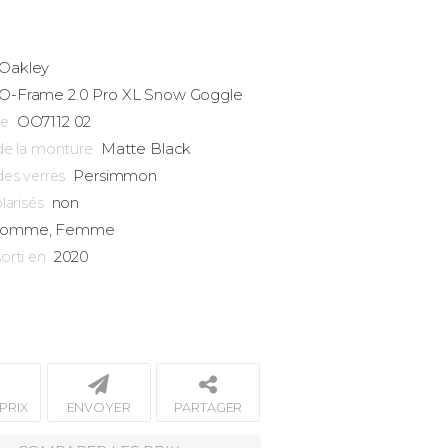
Oakley
O-Frame
2.0 Pro XL Snow Goggle
OO7112 02
ce
Matte Black
de la monture
Persimmon
des verres
non
larisés
omme, Femme
2020
orti en
PRIX
ENVOYER
PARTAGER