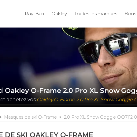
Ray-Ban
Oakley
Toutes les marques
Bons 
i Oakley O-Frame 2.0 Pro XL Snow Gog
 et achetez vos
Oakley O-Frame 2.0 Pro XL Snow Goggle 
Masques de ski O-Frame
2.0 Pro XL Snow Goggle OO7112 
 DE SKI OAKLEY O-FRAME