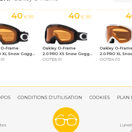
40
40
4
€ 99
€ 99
 O-Frame
Oakley O-Frame
Oakley O-Fram
2.0 PRO XL Snow Goggles
2.0 PRO XS Snow Goggles
 01
OO7126 01
OO7124 03
OPOS
CONDITIONS D'UTILISATION
COOKIES
PLAN 
utes
Lunett
d