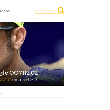
Plans
Recherche
gle OO7112 02
OO7112
moins cher !
02