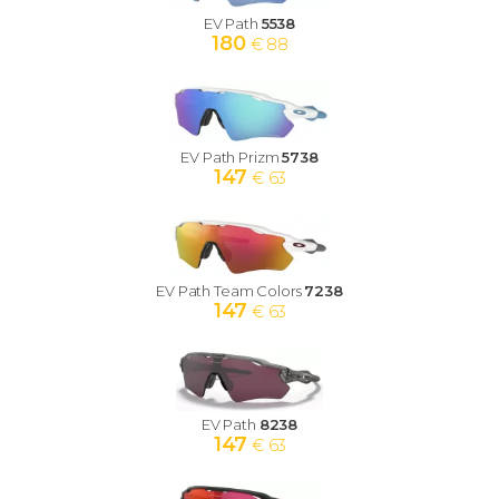
EV Path
5538
180
€ 88
EV Path Prizm
5738
147
€ 63
EV Path Team Colors
7238
147
€ 63
EV Path
8238
147
€ 63