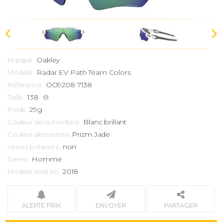
Oakley
Marque
Radar
EV Path Team Colors
Modèle
OO9208 7138
Référence
138
Taille
29g
Poids
Blanc brillant
Couleur de la monture
Prizm Jade
Couleur des verres
non
Verres polarisés
Homme
Genre
2018
Modèle sorti en
ALERTE PRIX
ENVOYER
PARTAGER