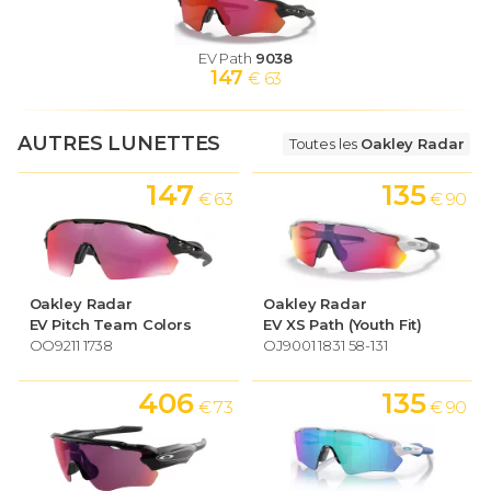
EV Path
9038
147
€ 63
AUTRES LUNETTES
Toutes les
Oakley Radar
147
135
€ 63
€ 90
Oakley Radar
Oakley Radar
EV Pitch Team Colors
EV XS Path (Youth Fit)
OO9211 1738
OJ9001 1831 58-131
406
135
€ 73
€ 90