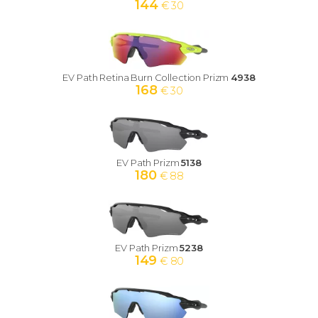
144
€ 30
EV Path Retina Burn Collection Prizm
4938
168
€ 30
EV Path Prizm
5138
180
€ 88
EV Path Prizm
5238
149
€ 80