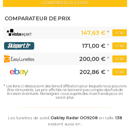
COMPARER LES PRIX
COMPARATEUR DE PRIX
147,63 €
*
VOIR
171,00 €
*
VOIR
200,00 €
*
VOIR
202,86 €
*
VOIR
*
Les liens ci-dessus sont des liens d'affiliation pour lesquels nous pouvons
être rémunérés.
Les prix affichés ne tiennent pas compte des frais de
livraison éventuels.
Renseignez-vous auprès des marchands pour en
savoir plus.
Les lunettes de soleil
Oakley Radar OO9208
en taille
138
existent aussi en :