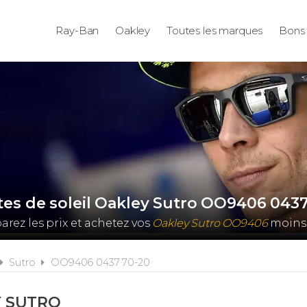
Ray-Ban
Oakley
Toutes les marques
Bons 
es de soleil Oakley Sutro OO9406 043
rez les prix et achetez vos
Oakley Sutro OO9406
moins 
Sutro
OO9406 0437 70-20
 SUTRO