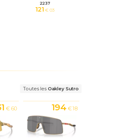
2237
121
€ 03
Toutes les
Oakley Sutro
31
194
€ 60
€ 18