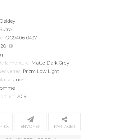
Oakley
Sutro
OO9406 0437
ce
-20
2g
Matte Dark Grey
de la monture
Prizm Low Light
des verres
non
larisés
omme
2019
orti en
PRIX
ENVOYER
PARTAGER