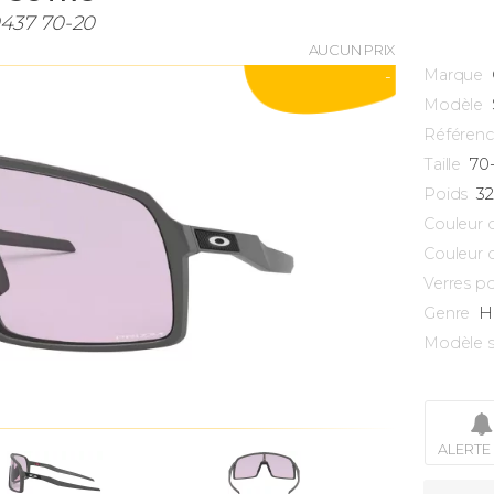
437 70-20
AUCUN PRIX
Marque
-
Modèle
Référen
70
Taille
3
Poids
Couleur 
Couleur 
Verres po
H
Genre
Modèle s
ALERTE 