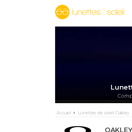
Lunett
Compa
Accueil
Lunettes de soleil Oakley
OAKLEY