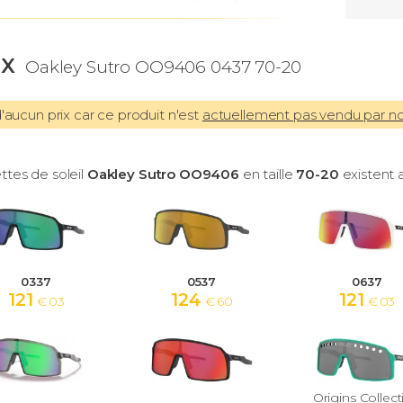
IX
Oakley Sutro OO9406 0437 70-20
aucun prix car ce produit n'est
actuellement pas vendu par n
ttes de soleil
Oakley Sutro OO9406
en taille
70-20
existent a
0337
0537
0637
121
124
121
€ 03
€ 60
€ 03
Origins Collect