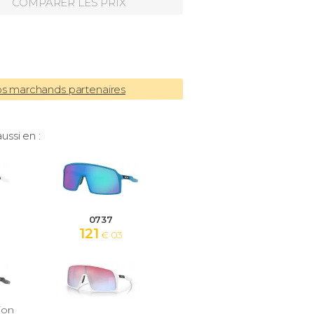
COMPARER LES PRIX
os marchands partenaires
ussi en :
0737
121
€ 03
ion