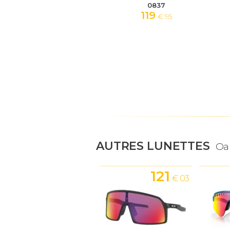
0837
119
€ 95
AUTRES LUNETTES
Oa
121
€ 03