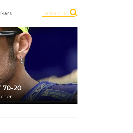
Plans
Recherche
7 70-20
cher !