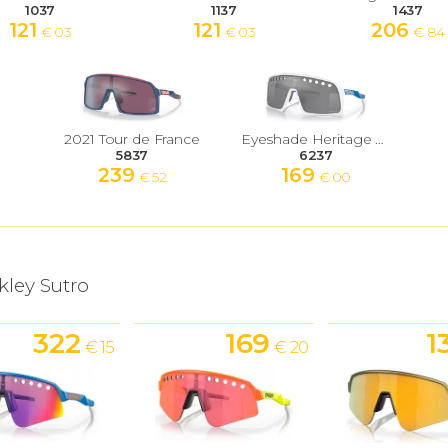
1037
1137
1437
121
121
206
€ 03
€ 03
€ 84
2021 Tour de France
Eyeshade Heritage Colors Collection
5837
6237
239
169
€ 52
€ 00
kley Sutro
322
169
1
€ 15
€ 20