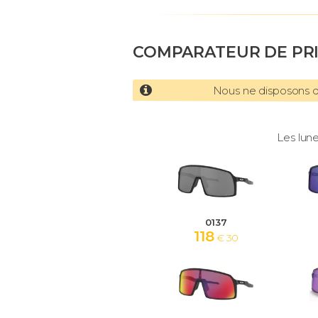
COMPARATEUR DE PR
Nous ne disposons d'
Les lune
0137
118
€ 30