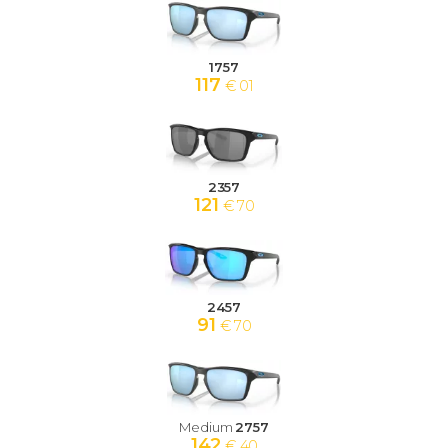
1757
117
€ 01
2357
121
€ 70
2457
91
€ 70
Medium
2757
142
€ 40