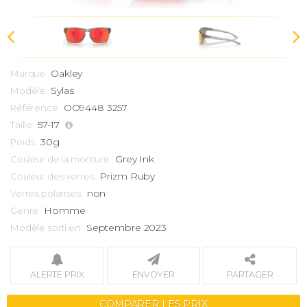
Oakley
Marque
Sylas
Modèle
OO9448 3257
Référence
57-17
Taille
30g
Poids
Grey Ink
Couleur de la monture
Prizm Ruby
Couleur des verres
non
Verres polarisés
Homme
Genre
Septembre 2023
Modèle sorti en
ALERTE PRIX
ENVOYER
PARTAGER
COMPARER LES PRIX