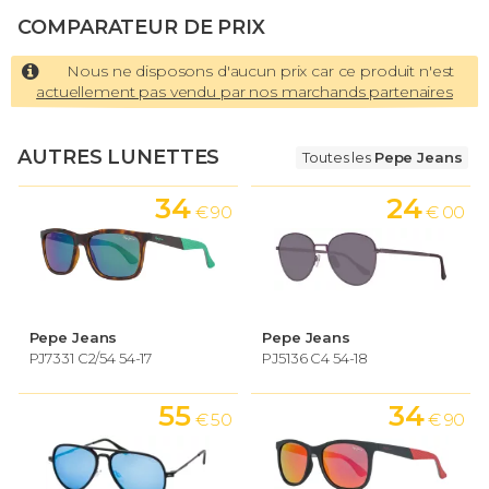
COMPARATEUR DE PRIX
Nous ne disposons d'aucun prix car ce produit n'est
actuellement pas vendu par nos marchands partenaires
AUTRES LUNETTES
Toutes les
Pepe Jeans
34
24
€ 90
€ 00
Pepe Jeans
Pepe Jeans
PJ7331 C2/54 54-17
PJ5136 C4 54-18
55
34
€ 50
€ 90