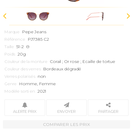
Pepe Jeans
Marque
PJ7385 C2
Référence
51-2
Taille
20g
Poids
Corail ; Or rose ; Ecaille de tortue
Couleur de la monture
Bordeaux dégradé
Couleur des verres
non
Verres polarisés
Homme, Femme
Genre
2021
Modèle sorti en
ALERTE PRIX
ENVOYER
PARTAGER
COMPARER LES PRIX