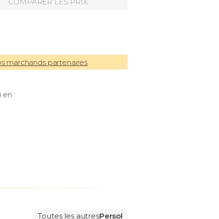
COMPARER LES PRIX
os marchands partenaires
 en :
Toutes les autres
Persol