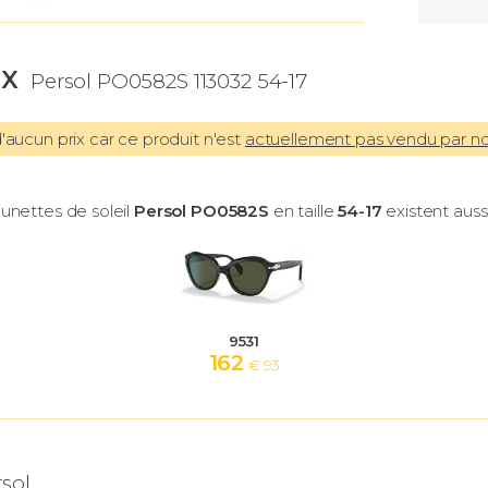
IX
Persol PO0582S 113032 54-17
aucun prix car ce produit n'est
actuellement pas vendu par n
lunettes de soleil
Persol PO0582S
en taille
54-17
existent aussi
9531
162
€ 93
sol