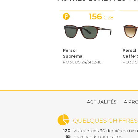
156
€ 28
Persol
Persol
Suprema
Caffe' 
PO3019S 24/31 52-18
PO3019S
ACTUALITÉS
A PR
QUELQUES CHIFFRES
120
visiteurs ces 30 dernières min
65
marchands partenaires