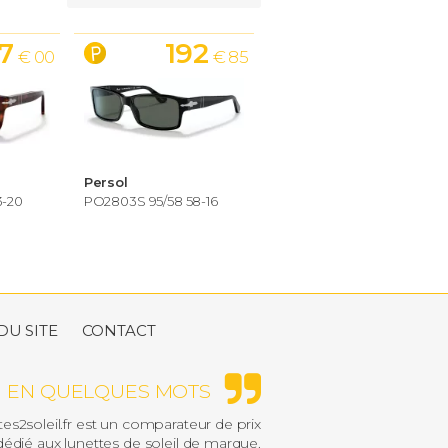
7
192
€ 00
€ 85
Persol
3-20
PO2803S 95/58 58-16
DU SITE
CONTACT
EN QUELQUES MOTS
es2soleil.fr est un comparateur de prix
édié aux lunettes de soleil de marque.