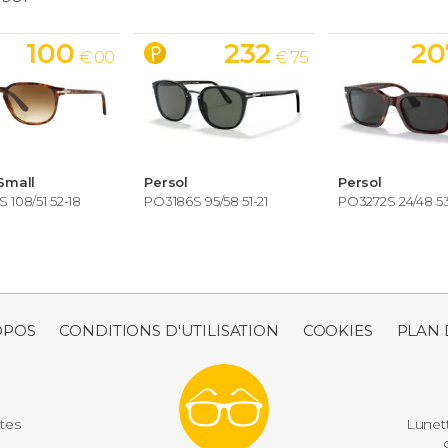
100
232
20
€ 00
€ 75
Small
Persol
Persol
 108/51 52-18
PO3186S 95/58 51-21
PO3272S 24/48 5
OPOS
CONDITIONS D'UTILISATION
COOKIES
PLAN 
utes
Lunett
d