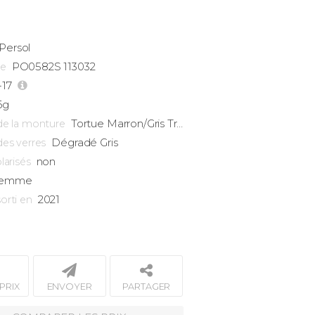
Persol
PO0582S 113032
ce
-17
6g
Tortue Marron/Gris Transparent
de la monture
Dégradé Gris
des verres
non
larisés
emme
2021
orti en
PRIX
ENVOYER
PARTAGER