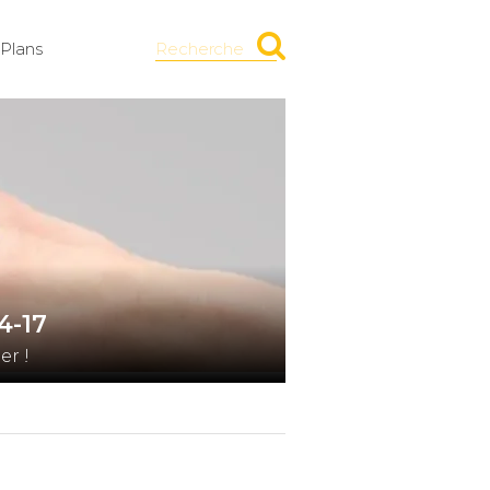
Plans
Recherche
4-17
r !