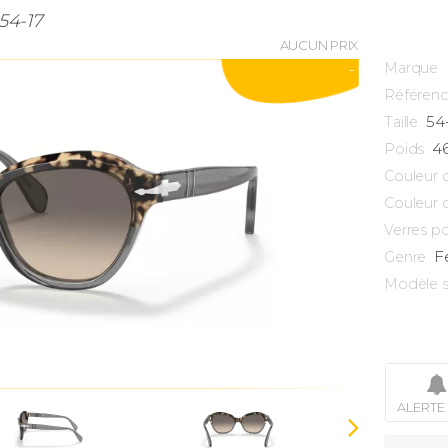
54-17
AUCUN PRIX
Marque
-
Référen
54
Taille
4
Poids
Couleur 
Couleur 
Verres po
F
Genre
Modèle s
ALERTE 