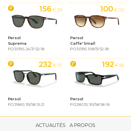
156
100
€ 28
€ 00
Persol
Persol
Suprema
Caffe' Small
PO3019S 24/31 52-18
PO3019S 108/51 52-18
232
192
€ 75
€ 85
Persol
Persol
PO3186S 95/58 51-21
PO2803S 95/58 58-16
169
€ 58
ACTUALITÉS
A PROPOS