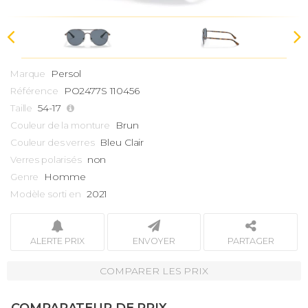
Persol
Marque
PO2477S 110456
Référence
54-17
Taille
Brun
Couleur de la monture
Bleu Clair
Couleur des verres
non
Verres polarisés
Homme
Genre
2021
Modèle sorti en
ALERTE PRIX
ENVOYER
PARTAGER
COMPARER LES PRIX