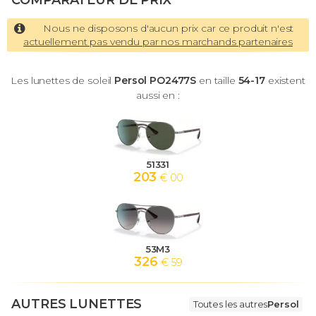
COMPARATEUR DE PRIX
Nous ne disposons d'aucun prix car ce produit n'est
actuellement pas vendu par nos marchands partenaires
Les lunettes de soleil
Persol PO2477S
en taille
54-17
existent
aussi en :
51331
203
€ 00
53M3
326
€ 59
AUTRES LUNETTES
Toutes les autres
Persol