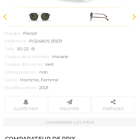
Persol
Marque
PO2480S 513/31
Référence
50-22
Taille
Havane
Couleur de la monture
Vert
Couleur des verres
non
Verres polarisés
Homme, Femme
Genre
2021
Modèle sorti en
ALERTE PRIX
ENVOYER
PARTAGER
COMPARER LES PRIX