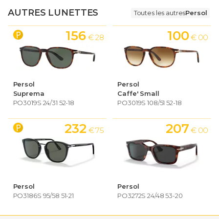
AUTRES LUNETTES
Toutes les autres
Persol
156
100
€ 28
€ 00
Persol
Persol
Suprema
Caffe' Small
PO3019S 24/31 52-18
PO3019S 108/51 52-18
232
207
€ 75
€ 00
Persol
Persol
PO3186S 95/58 51-21
PO3272S 24/48 53-20