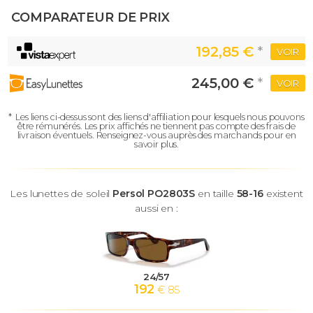
COMPARATEUR DE PRIX
192,85 €
*
VOIR
245,00 €
*
VOIR
*
Les liens ci-dessus sont des liens d'affiliation pour lesquels nous pouvons
être rémunérés.
Les prix affichés ne tiennent pas compte des frais de
livraison éventuels.
Renseignez-vous auprès des marchands pour en
savoir plus.
Les lunettes de soleil
Persol PO2803S
en taille
58-16
existent
aussi en :
24/57
192
€ 85