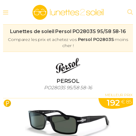
Lunettes de soleil Persol PO2803S 95/58 58-16
Comparez les prix et achetez vos
Persol PO2803S
moins
cher !
PERSOL
PO2803S 95/58 58-16
MEILLEUR PRIX
192
€ 85