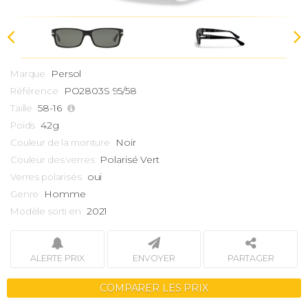
Persol
Marque
PO2803S 95/58
Référence
58-16
Taille
42g
Poids
Noir
Couleur de la monture
Polarisé Vert
Couleur des verres
oui
Verres polarisés
Homme
Genre
2021
Modèle sorti en
ALERTE PRIX
ENVOYER
PARTAGER
COMPARER LES PRIX