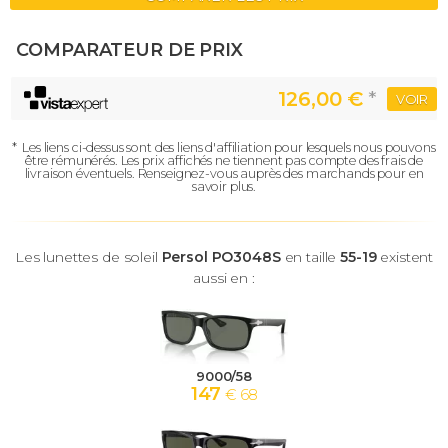
COMPARATEUR DE PRIX
126,00 €
*
VOIR
*
Les liens ci-dessus sont des liens d'affiliation pour lesquels nous pouvons
être rémunérés.
Les prix affichés ne tiennent pas compte des frais de
livraison éventuels.
Renseignez-vous auprès des marchands pour en
savoir plus.
Les lunettes de soleil
Persol PO3048S
en taille
55-19
existent
aussi en :
9000/58
147
€ 68