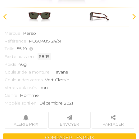
Persol
Marque
PO3048S 24/31
Référence
55-19
Taille
Existe aussi en
58-19
46g
Poids
Havane
Couleur de la monture
Vert Classic
Couleur des verres
non
Verres polarisés
Homme
Genre
Décembre 2021
Modèle sorti en
ALERTE PRIX
ENVOYER
PARTAGER
COMPARER LES PRIX