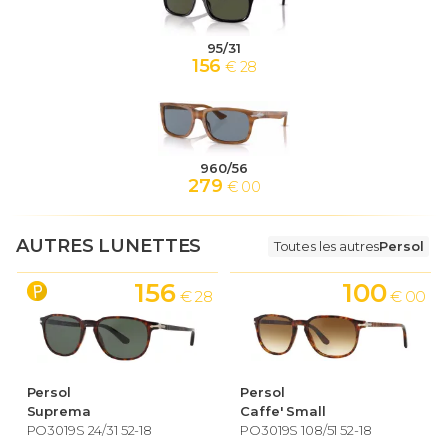
95/31
156
€ 28
960/56
279
€ 00
AUTRES LUNETTES
Toutes les autres
Persol
156
100
€ 28
€ 00
Persol
Persol
Suprema
Caffe' Small
PO3019S 24/31 52-18
PO3019S 108/51 52-18