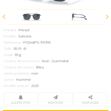
Persol
Marque
Sartoria
Modèle
PO2487S 1111/R5
Référence
55-19
Taille
39g
Poids
Noir ; Gunmetal
Couleur de la monture
Bleu
Couleur des verres
non
Verres polarisés
Homme
Genre
2021
Modèle sorti en
ALERTE PRIX
ENVOYER
PARTAGER