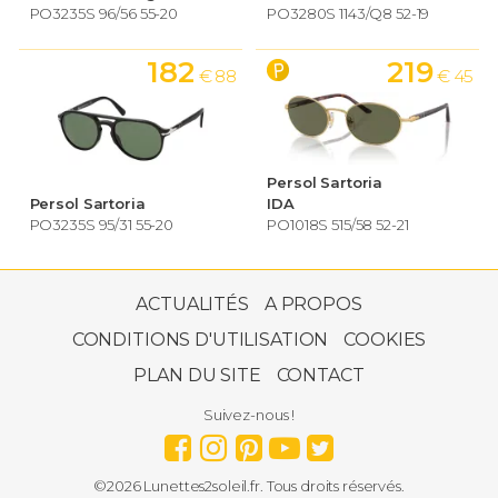
PO3235S 96/56 55-20
PO3280S 1143/Q8 52-19
182
219
€ 88
€ 45
Persol Sartoria
Persol Sartoria
IDA
PO3235S 95/31 55-20
PO1018S 515/58 52-21
147
€ 00
ACTUALITÉS
A PROPOS
CONDITIONS D'UTILISATION
COOKIES
PLAN DU SITE
CONTACT
Persol Sartoria
Medium
Suivez-nous !
PO3306S 95/31 52-20
©2026 Lunettes2soleil.fr. Tous droits réservés.