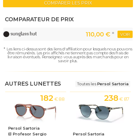
COMPARER LES PRIX
COMPARATEUR DE PRIX
110,00 €
*
VOIR
*
Les liens ci-dessus sont des liens d'affiliation pour lesquels nous pouvons
être rémunérés.
Les prix affichés ne tiennent pas compte des frais de
livraison éventuels.
Renseignez-vous auprès des marchands pour en
savoir plus.
AUTRES LUNETTES
Toutes les
Persol Sartoria
182
238
€ 88
€ 87
Persol Sartoria
El Profesor Sergio
Persol Sartoria