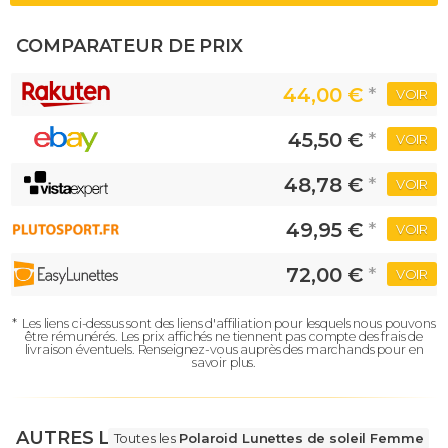
COMPARATEUR DE PRIX
44,00 €
*
VOIR
45,50 €
*
VOIR
48,78 €
*
VOIR
49,95 €
*
VOIR
72,00 €
*
VOIR
*
Les liens ci-dessus sont des liens d'affiliation pour lesquels nous pouvons
être rémunérés.
Les prix affichés ne tiennent pas compte des frais de
livraison éventuels.
Renseignez-vous auprès des marchands pour en
savoir plus.
AUTRES LUNETTES
Toutes les
Polaroid Lunettes de soleil Femme