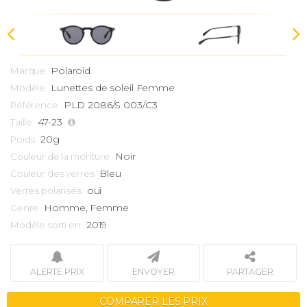
Polaroid
Marque
Lunettes de soleil Femme
Modèle
PLD 2086/S 003/C3
Référence
47-23
Taille
20g
Poids
Noir
Couleur de la monture
Bleu
Couleur des verres
oui
Verres polarisés
Homme, Femme
Genre
2019
Modèle sorti en
ALERTE PRIX
ENVOYER
PARTAGER
COMPARER LES PRIX