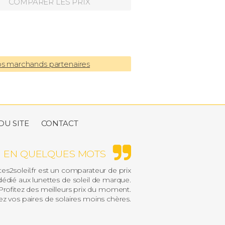
COMPARER LES PRIX
os marchands partenaires
DU SITE
CONTACT
EN QUELQUES MOTS
es2soleil.fr est un comparateur de prix
édié aux lunettes de soleil de marque.
rofitez des meilleurs prix du moment.
z vos paires de solaires moins chères.