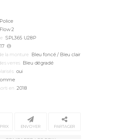
Police
Flow
2
SPL365 U28P
ce
-17
Bleu foncé / Bleu clair
de la monture
Bleu dégradé
des verres
oui
larisés
omme
2018
orti en
PRIX
ENVOYER
PARTAGER