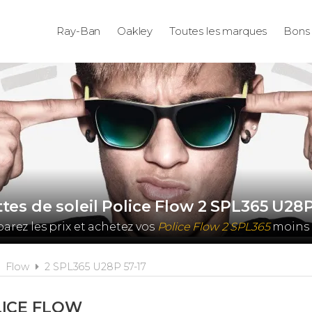
Ray-Ban
Oakley
Toutes les marques
Bons 
tes de soleil Police Flow 2 SPL365 U28P
rez les prix et achetez vos
Police Flow 2 SPL365
moins 
Flow
2 SPL365 U28P 57-17
ICE FLOW