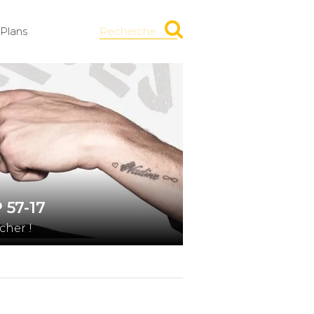
Plans
Recherche
 57-17
cher !