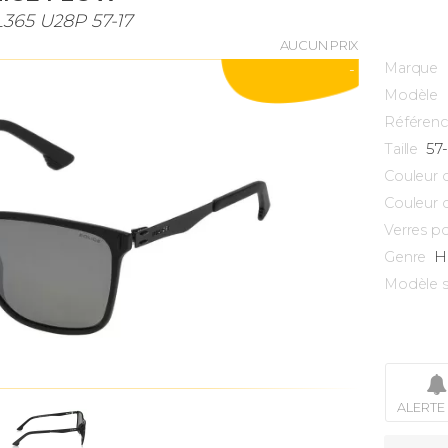
L365 U28P 57-17
AUCUN PRIX
Marque
-
Modèle
Référen
57
Taille
Couleur 
Couleur 
Verres po
H
Genre
Modèle s
ALERTE 