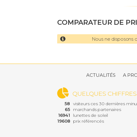
COMPARATEUR DE PR
Nous ne disposons d'
ACTUALITÉS
A PR
QUELQUES CHIFFRES
58
visiteurs ces 30 dernières min
65
marchands partenaires
16941
lunettes de soleil
19608
prix référencés