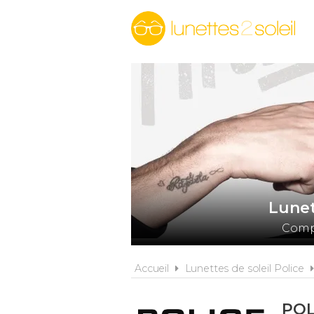
Lunet
Compa
Accueil
Lunettes de soleil Police
POL