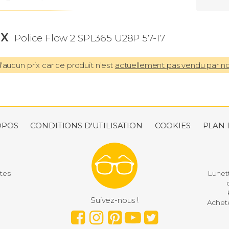
IX
Police Flow 2 SPL365 U28P 57-17
aucun prix car ce produit n'est
actuellement pas vendu par n
OPOS
CONDITIONS D'UTILISATION
COOKIES
PLAN 
utes
Lunett
d
P
Suivez-nous !
Achete