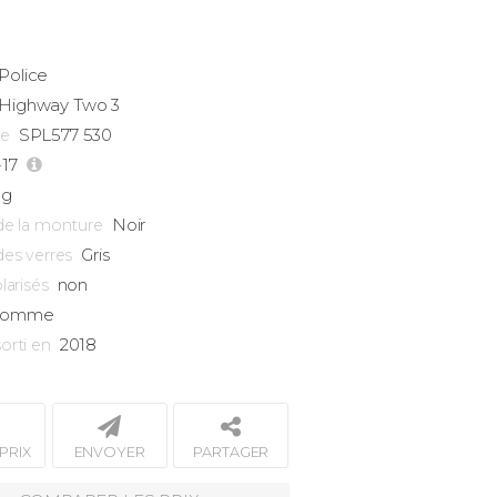
Police
Highway
Two 3
SPL577 530
ce
-17
5g
Noir
de la monture
Gris
des verres
non
larisés
omme
2018
orti en
PRIX
ENVOYER
PARTAGER