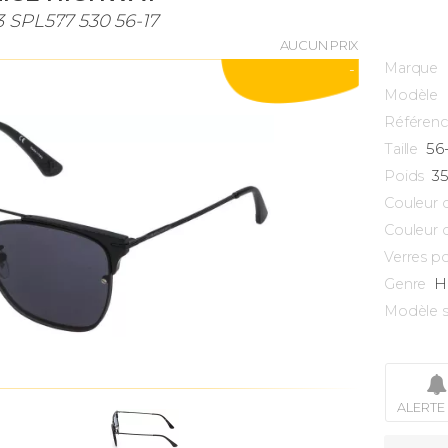
3 SPL577 530 56-17
AUCUN PRIX
Marque
-
Modèle
Référen
56
Taille
3
Poids
Couleur 
Couleur 
Verres po
H
Genre
Modèle s
ALERTE 