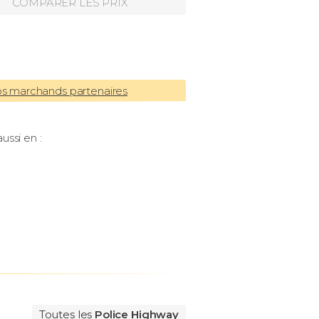
COMPARER LES PRIX
os marchands partenaires
ussi en :
Toutes les
Police Highway