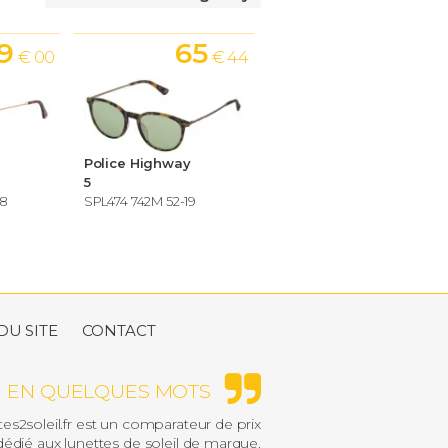
9
65
€ 00
€ 44
Police Highway
5
18
SPL474 742M 52-19
DU SITE
CONTACT
EN QUELQUES MOTS
es2soleil.fr est un comparateur de prix
édié aux lunettes de soleil de marque.