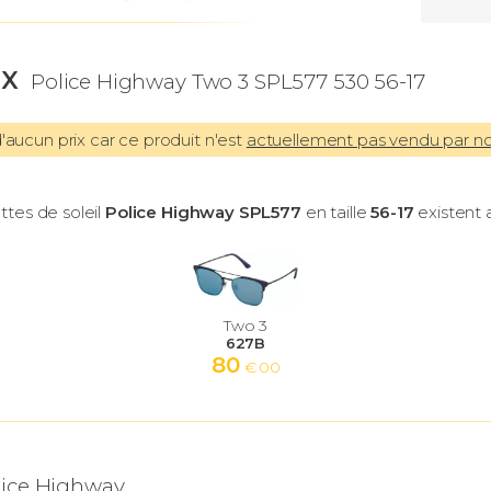
IX
Police Highway Two 3 SPL577 530 56-17
aucun prix car ce produit n'est
actuellement pas vendu par n
ttes de soleil
Police Highway SPL577
en taille
56-17
existent a
Two 3
627B
80
€ 00
lice Highway