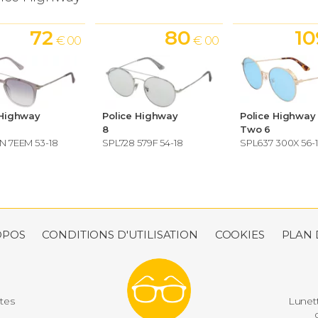
72
80
10
€ 00
€ 00
 Highway
Police Highway
Police Highway
8
Two 6
N 7EEM 53-18
SPL728 579F 54-18
SPL637 300X 56-
OPOS
CONDITIONS D'UTILISATION
COOKIES
PLAN 
utes
Lunett
d