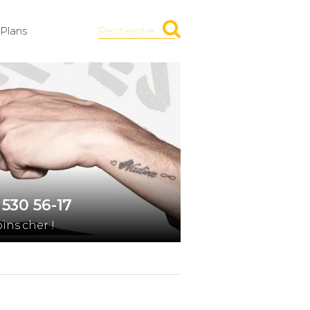
Plans
Recherche
530 56-17
ns cher !