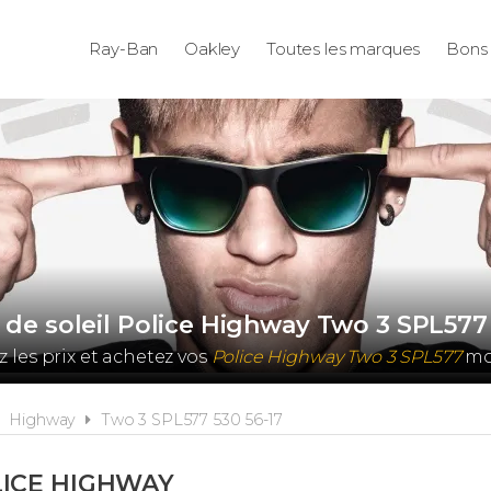
Ray-Ban
Oakley
Toutes les marques
Bons 
 de soleil Police Highway Two 3 SPL577 
les prix et achetez vos
Police Highway Two 3 SPL577
moi
Highway
Two 3 SPL577 530 56-17
ICE HIGHWAY