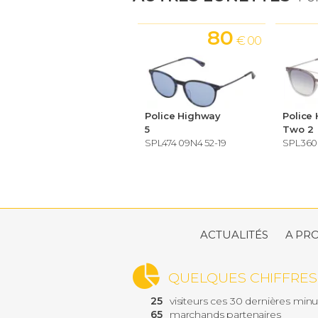
80
€ 00
Police Highway
Police
5
Two 2
SPL474 09N4 52-19
SPL360
ACTUALITÉS
A PR
QUELQUES CHIFFRES
25
visiteurs ces 30 dernières min
65
marchands partenaires