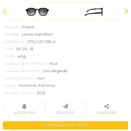
Police
Marque
Lewis Hamilton
Modèle
SPLC47 0BLK
Référence
50-24
Taille
40g
Poids
Noir
Couleur de la monture
Gris dégradé
Couleur des verres
non
Verres polarisés
Homme, Femme
Genre
2021
Modèle sorti en
ALERTE PRIX
ENVOYER
PARTAGER
COMPARER LES PRIX