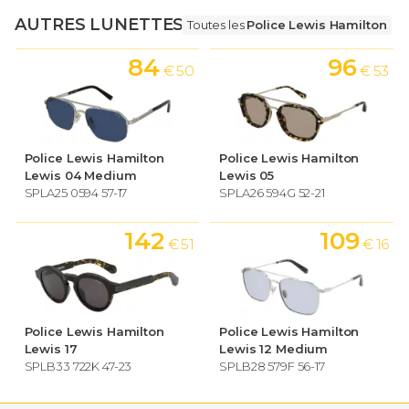
AUTRES LUNETTES
Toutes les
Police Lewis Hamilton
84
96
€ 50
€ 53
Police Lewis Hamilton
Police Lewis Hamilton
Lewis 04 Medium
Lewis 05
SPLA25 0594 57-17
SPLA26 594G 52-21
142
109
€ 51
€ 16
Police Lewis Hamilton
Police Lewis Hamilton
Lewis 17
Lewis 12 Medium
SPLB33 722K 47-23
SPLB28 579F 56-17