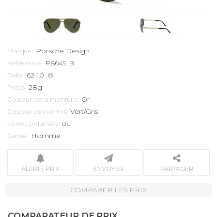
Porsche Design
Marque
P8649 B
Référence
62-10
Taille
28g
Poids
Or
Couleur de la monture
Vert/Gris
Couleur des verres
oui
Verres polarisés
Homme
Genre
ALERTE PRIX
ENVOYER
PARTAGER
COMPARER LES PRIX
COMPARATEUR DE PRIX