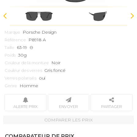
Porsche Design
Marque
P8918 A
Référence
63-19
Taille
30g
Poids
Noir
Couleur de la monture
Gris foncé
Couleur des verres
oui
Verres polarisés
Homme
Genre
ALERTE PRIX
ENVOYER
PARTAGER
COMPARER LES PRIX
COMPARATEUR DE PRIX