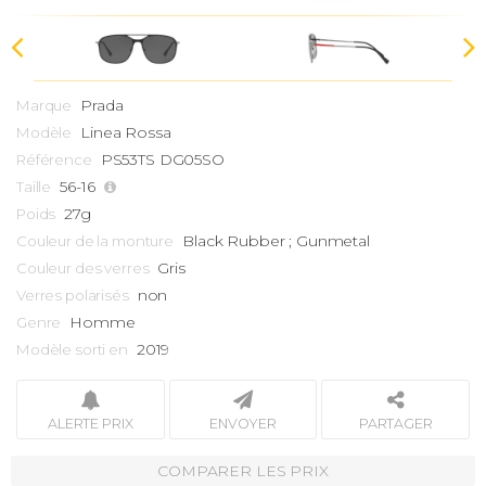
Prada
Marque
Linea Rossa
Modèle
PS53TS DG05SO
Référence
56-16
Taille
27g
Poids
Black Rubber ; Gunmetal
Couleur de la monture
Gris
Couleur des verres
non
Verres polarisés
Homme
Genre
2019
Modèle sorti en
ALERTE PRIX
ENVOYER
PARTAGER
COMPARER LES PRIX