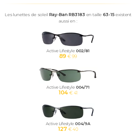
Les lunettes de soleil
Ray-Ban RB3183
en taille
63-15
existent
aussi en :
Active Lifestyle
002/81
89
€ 99
Active Lifestyle
004/71
104
€ 41
Active Lifestyle
004/9A
127
€ 40