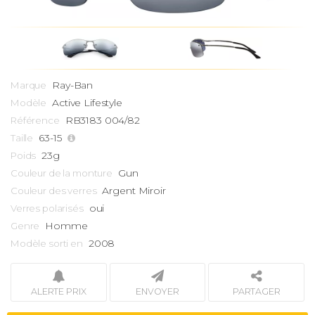
Ray-Ban
Marque
Active Lifestyle
Modèle
RB3183 004/82
Référence
63-15
Taille
23g
Poids
Gun
Couleur de la monture
Argent Miroir
Couleur des verres
oui
Verres polarisés
Homme
Genre
2008
Modèle sorti en
ALERTE PRIX
ENVOYER
PARTAGER