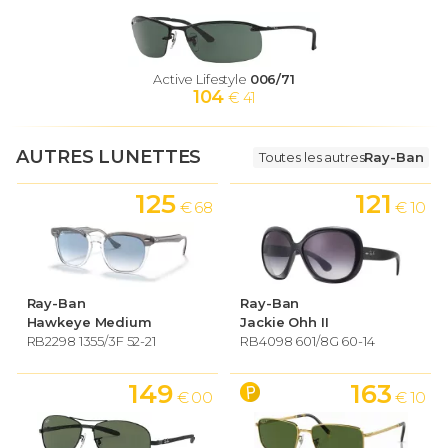
Active Lifestyle
006/71
104
€ 41
AUTRES LUNETTES
Toutes les autres
Ray-Ban
125
121
€ 68
€ 10
Ray-Ban
Ray-Ban
Hawkeye Medium
Jackie Ohh II
RB2298 1355/3F 52-21
RB4098 601/8G 60-14
149
163
€ 00
€ 10