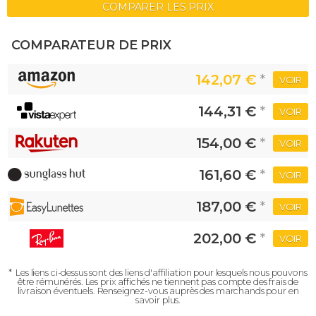
COMPARER LES PRIX
COMPARATEUR DE PRIX
142,07 €
*
VOIR
144,31 €
*
VOIR
154,00 €
*
VOIR
161,60 €
*
VOIR
187,00 €
*
VOIR
202,00 €
*
VOIR
*
Les liens ci-dessus sont des liens d'affiliation pour lesquels nous pouvons
être rémunérés.
Les prix affichés ne tiennent pas compte des frais de
livraison éventuels.
Renseignez-vous auprès des marchands pour en
savoir plus.