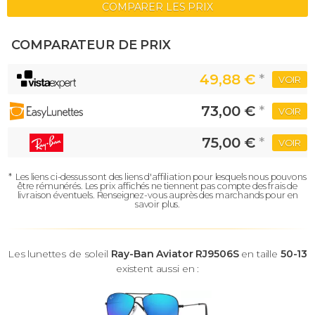
COMPARER LES PRIX
COMPARATEUR DE PRIX
49,88 €
*
VOIR
73,00 €
*
VOIR
75,00 €
*
VOIR
*
Les liens ci-dessus sont des liens d'affiliation pour lesquels nous pouvons
être rémunérés.
Les prix affichés ne tiennent pas compte des frais de
livraison éventuels.
Renseignez-vous auprès des marchands pour en
savoir plus.
Les lunettes de soleil
Ray-Ban Aviator RJ9506S
en taille
50-13
existent aussi en :