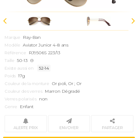
Ray-Ban
Marque
Aviator
Junior 4-8 ans
Modèle
RJ9506S 223/13
Référence
50-13
Taille
Existe aussi en
52-14
17g
Poids
Or poli, Or ; Or
Couleur de la monture
Marron Dégradé
Couleur des verres
non
Verres polarisés
Enfant
Genre
ALERTE PRIX
ENVOYER
PARTAGER