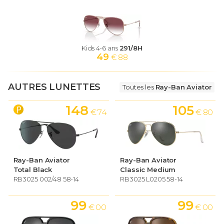
Kids 4-6 ans
291/8H
49
€ 88
AUTRES LUNETTES
Toutes les
Ray-Ban Aviator
148
105
€ 74
€ 80
Ray-Ban Aviator
Ray-Ban Aviator
Total Black
Classic Medium
RB3025 002/48 58-14
RB3025 L0205 58-14
99
99
€ 00
€ 00