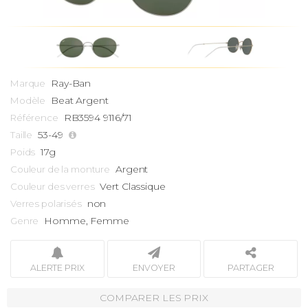
Ray-Ban
Marque
Beat
Argent
Modèle
RB3594 9116/71
Référence
53-49
Taille
17g
Poids
Argent
Couleur de la monture
Vert Classique
Couleur des verres
non
Verres polarisés
Homme, Femme
Genre
ALERTE PRIX
ENVOYER
PARTAGER
COMPARER LES PRIX