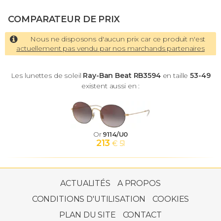
COMPARATEUR DE PRIX
Nous ne disposons d'aucun prix car ce produit n'est
actuellement pas vendu par nos marchands partenaires
Les lunettes de soleil
Ray-Ban Beat RB3594
en taille
53-49
existent aussi en :
Or
9114/U0
213
€ 51
ACTUALITÉS
A PROPOS
CONDITIONS D'UTILISATION
COOKIES
PLAN DU SITE
CONTACT