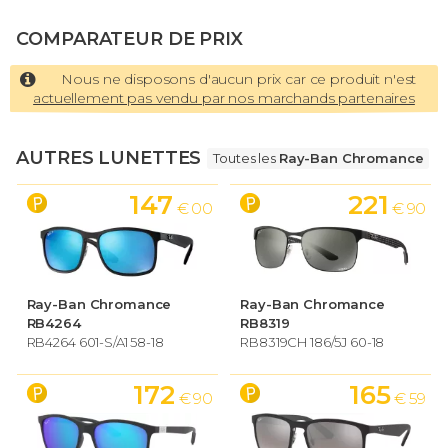
COMPARATEUR DE PRIX
Nous ne disposons d'aucun prix car ce produit n'est
actuellement pas vendu par nos marchands partenaires
AUTRES LUNETTES
Toutes les
Ray-Ban Chromance
147
221
€ 00
€ 90
Ray-Ban Chromance
Ray-Ban Chromance
RB4264
RB8319
RB4264 601-S/A1 58-18
RB8319CH 186/5J 60-18
172
165
€ 90
€ 59