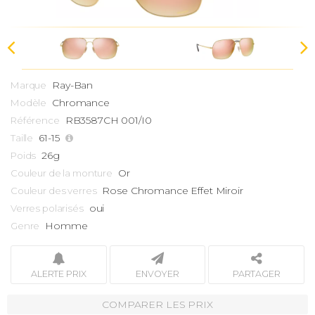
Ray-Ban
Marque
Chromance
Modèle
RB3587CH 001/I0
Référence
61-15
Taille
26g
Poids
Or
Couleur de la monture
Rose Chromance Effet Miroir
Couleur des verres
oui
Verres polarisés
Homme
Genre
ALERTE PRIX
ENVOYER
PARTAGER
COMPARER LES PRIX