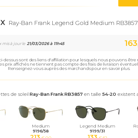
IX
Ray-Ban Frank Legend Gold Medium RB3857 
163
x mis à jour le
21/03/2026 à 11h45
 ci-dessus sont des liens d'affiliation pour lesquels nous pouvons êtr
es prix affichés ne tiennent pas compte des frais de livraison éventuel
Renseignez-vous auprès des marchands pour en savoir plus.
ttes de soleil
Ray-Ban Frank RB3857
en taille
54-20
existent a
Medium
Legend Medium
R
9196/58
9199/31
213
133
€ 00
€ 62