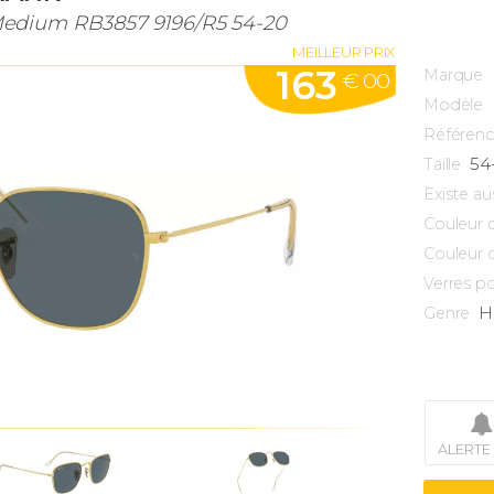
edium RB3857 9196/R5 54-20
MEILLEUR PRIX
163
Marque
€ 00
Modèle
Référen
54
Taille
Existe au
Couleur 
Couleur 
Verres po
H
Genre
ALERTE 