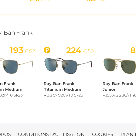
y-Ban Frank
193
224
8
€ 82
€ 50
n Frank
Ray-Ban Frank
Ray-Ban Frank
um Medium
Titanium Medium
Junior
9217/T0 51-23
RB8157 9207/T0 51-23
RJ9557S 286/71 46
OPOS
CONDITIONS D'UTILISATION
COOKIES
PLAN 