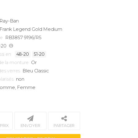
Ray-Ban
Frank
Legend Gold Medium
RB3857 9196/R5
ce
-20
ssi en
48-20
51-20
Or
de la monture
Bleu Classic
des verres
non
larisés
omme, Femme
PRIX
ENVOYER
PARTAGER