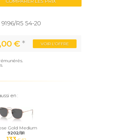
COMPARER LES PRIX
9196/R5 54-20
,00 €
*
VOIR
L'OFFRE
e rémunérés.
s.
ussi en :
ose Gold Medium
9202/B1
133
€ 62