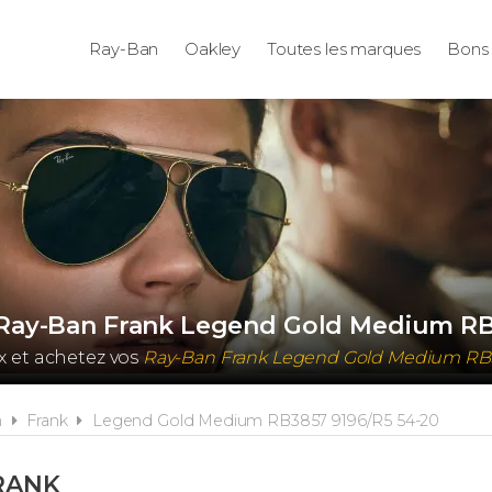
Ray-Ban
Oakley
Toutes les marques
Bons 
l Ray-Ban Frank Legend Gold Medium RB
x et achetez vos
Ray-Ban Frank Legend Gold Medium RB
n
Frank
Legend Gold Medium RB3857 9196/R5 54-20
RANK