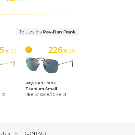
Toutes les
Ray-Ban Frank
5
226
€ 00
€ 88
Ray-Ban Frank
Titanium Small
-21
RB8157 9208/T0 48-21
DU SITE
CONTACT