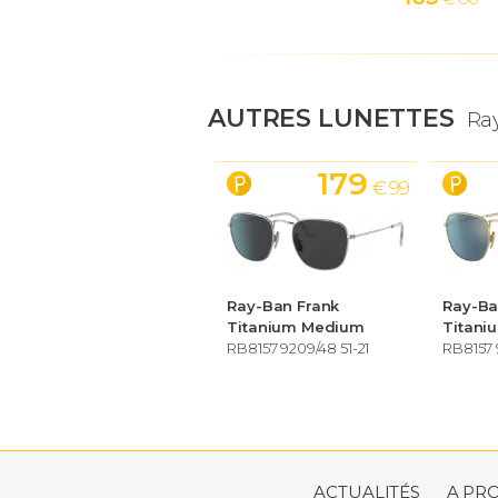
AUTRES LUNETTES
Ra
179
€ 99
Ray-Ban Frank
Ray-Ba
Titanium Medium
Titani
RB8157 9209/48 51-21
RB8157 
ACTUALITÉS
A PR