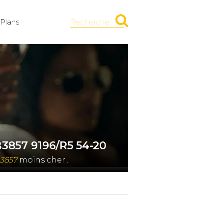
Plans
Recherche
3857 9196/R5 54-20
3857
moins cher !