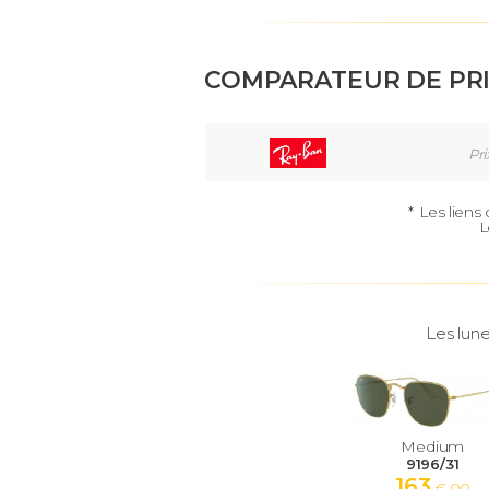
COMPARATEUR DE PR
Pri
*
Les liens
L
Les lune
Medium
9196/31
163
€ 00