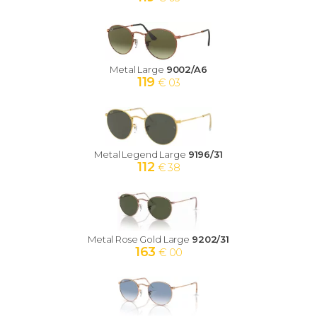
Metal Large
9002/A6
119
€ 03
Metal Legend Large
9196/31
112
€ 38
Metal Rose Gold Large
9202/31
163
€ 00