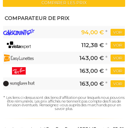
COMPARER LES PRIX
COMPARATEUR DE PRIX
94,00 €
*
VOIR
112,38 €
*
VOIR
143,00 €
*
VOIR
163,00 €
*
VOIR
163,00 €
*
VOIR
*
Les liens ci-dessus sont des liens d'affiliation pour lesquels nous pouvons
être rémunérés.
Les prix affichés ne tiennent pas compte des frais de
livraison éventuels.
Renseignez-vous auprès des marchands pour en
savoir plus.