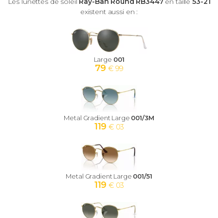
Les lunettes de soleil
Ray-Ban Round RB3447
en taille
53-21
existent aussi en :
Large
001
79
€ 99
Metal Gradient Large
001/3M
119
€ 03
Metal Gradient Large
001/51
119
€ 03