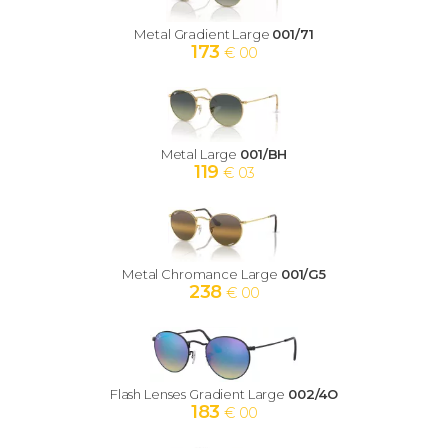
Metal Gradient Large
001/71
173
€ 00
Metal Large
001/BH
119
€ 03
Metal Chromance Large
001/G5
238
€ 00
Flash Lenses Gradient Large
002/4O
183
€ 00