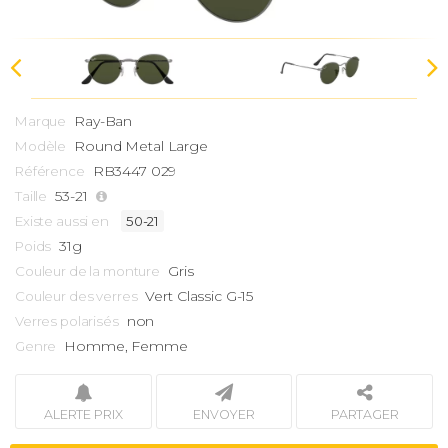
Ray-Ban
Marque
Round
Metal Large
Modèle
RB3447 029
Référence
53-21
Taille
Existe aussi en
50-21
31g
Poids
Gris
Couleur de la monture
Vert Classic G-15
Couleur des verres
non
Verres polarisés
Homme, Femme
Genre
ALERTE PRIX
ENVOYER
PARTAGER