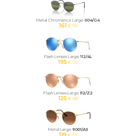
Metal Chromance Large
004/G4
161
€ 59
Flash Lenses Large
112/4L
195
€ 00
Flash Lenses Large
112/Z2
125
€ 68
Metal Large
9001/A5
119
€ 03