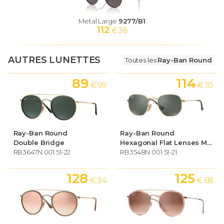
Metal Large
9277/B1
112
€ 38
AUTRES LUNETTES
Toutes les
Ray-Ban Round
89
114
€ 99
€ 10
Ray-Ban Round
Ray-Ban Round
Double Bridge
Hexagonal Flat Lenses Medium
RB3647N 001 51-22
RB3548N 001 51-21
128
125
€ 34
€ 68