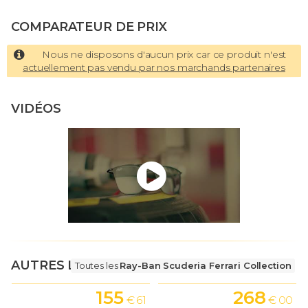
COMPARATEUR DE PRIX
Nous ne disposons d'aucun prix car ce produit n'est
actuellement pas vendu par nos marchands partenaires
VIDÉOS
AUTRES LUNETTES
Toutes les
Ray-Ban Scuderia Ferrari Collection
155
268
€ 61
€ 00