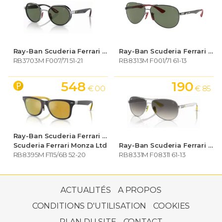
Ray-Ban Scuderia Ferrari Collection
Ray-Ban Scuderia Ferrari Collection
RB3703M F007/71 51-21
RB8313M F001/71 61-13
548
190
€ 00
€ 85
Ray-Ban Scuderia Ferrari Collection
Scuderia Ferrari Monza Ltd
Ray-Ban Scuderia Ferrari Collection
RB8395M F115/6B 52-20
RB8331M F08311 61-13
268
€ 00
ACTUALITÉS
A PROPOS
CONDITIONS D'UTILISATION
COOKIES
PLAN DU SITE
CONTACT