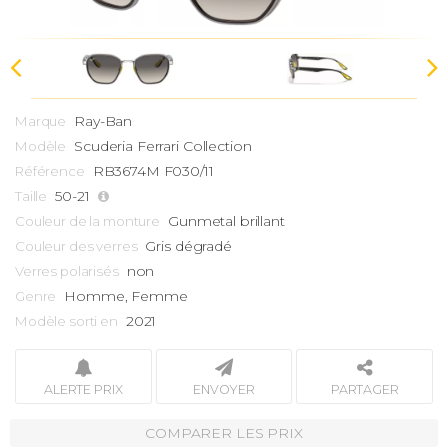
Ray-Ban
Marque
Scuderia Ferrari Collection
Modèle
RB3674M F030/11
Référence
50-21
Taille
Gunmetal brillant
Couleur de la monture
Gris dégradé
Couleur des verres
non
Verres polarisés
Homme, Femme
Genre
2021
Modèle sorti en
ALERTE PRIX
ENVOYER
PARTAGER
COMPARER LES PRIX