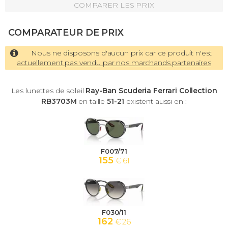
COMPARER LES PRIX
COMPARATEUR DE PRIX
Nous ne disposons d'aucun prix car ce produit n'est
actuellement pas vendu par nos marchands partenaires
Les lunettes de soleil
Ray-Ban Scuderia Ferrari Collection
RB3703M
en taille
51-21
existent aussi en :
F007/71
155
€ 61
F030/11
162
€ 26