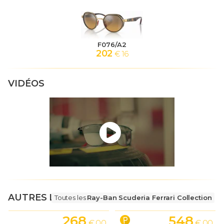
F076/A2
202
€ 16
VIDÉOS
AUTRES LUNETTES
Toutes les
Ray-Ban Scuderia Ferrari Collection
268
548
€ 00
€ 00