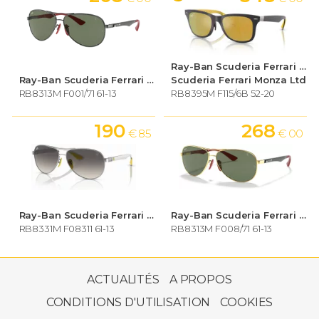
Ray-Ban Scuderia Ferrari Collection
Ray-Ban Scuderia Ferrari Collection
Scuderia Ferrari Monza Ltd
RB8313M F001/71 61-13
RB8395M F115/6B 52-20
190
268
€ 85
€ 00
Ray-Ban Scuderia Ferrari Collection
Ray-Ban Scuderia Ferrari Collection
RB8331M F08311 61-13
RB8313M F008/71 61-13
172
€ 20
ACTUALITÉS
A PROPOS
CONDITIONS D'UTILISATION
COOKIES