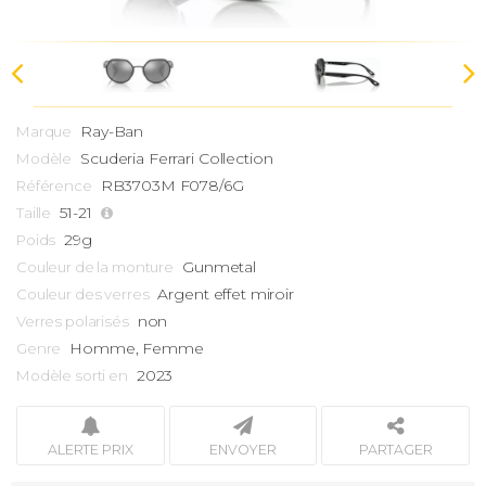
Ray-Ban
Marque
Scuderia Ferrari Collection
Modèle
RB3703M F078/6G
Référence
51-21
Taille
29g
Poids
Gunmetal
Couleur de la monture
Argent effet miroir
Couleur des verres
non
Verres polarisés
Homme, Femme
Genre
2023
Modèle sorti en
ALERTE PRIX
ENVOYER
PARTAGER