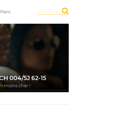
Plans
Recherche
CH 004/5J 62-15
CH
moins cher !