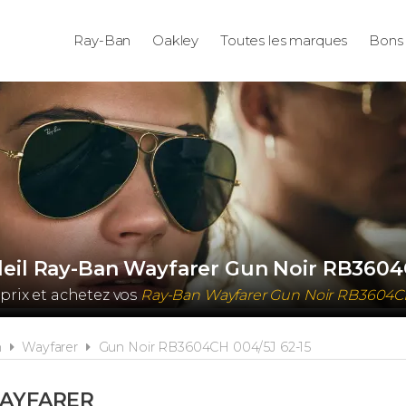
Ray-Ban
Oakley
Toutes les marques
Bons 
leil Ray-Ban Wayfarer Gun Noir RB3604
prix et achetez vos
Ray-Ban Wayfarer Gun Noir RB3604
n
Wayfarer
Gun Noir RB3604CH 004/5J 62-15
WAYFARER