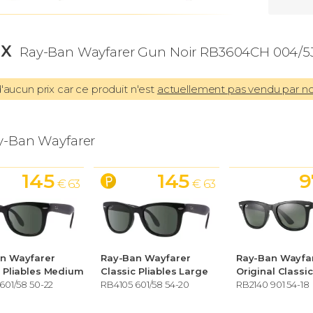
IX
Ray-Ban Wayfarer Gun Noir RB3604CH 004/5J
aucun prix car ce produit n'est
actuellement pas vendu par n
y-Ban Wayfarer
145
145
9
€ 63
€ 63
n Wayfarer
Ray-Ban Wayfarer
Ray-Ban Wayfa
c Pliables Medium
Classic Pliables Large
Original Classi
601/58 50-22
RB4105 601/58 54-20
RB2140 901 54-18