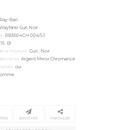
Ray-Ban
Wayfarer
Gun Noir
RB3604CH 004/5J
ce
-15
Gun ; Noir
de la monture
Argent Mirror Chromance
des verres
oui
larisés
omme
PRIX
ENVOYER
PARTAGER