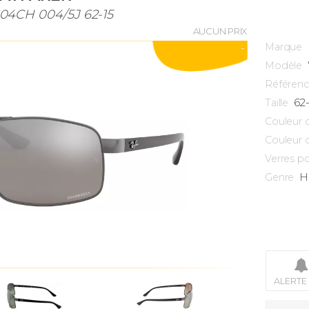
04CH 004/5J 62-15
AUCUN PRIX
Marque
-
Modèle
Référen
62
Taille
Couleur 
Couleur 
Verres po
H
Genre
ALERTE 