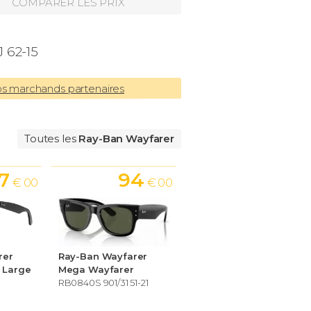
COMPARER LES PRIX
 62-15
os marchands partenaires
Toutes les
Ray-Ban Wayfarer
7
94
€ 00
€ 00
rer
Ray-Ban Wayfarer
c Large
Mega Wayfarer
RB0840S 901/31 51-21