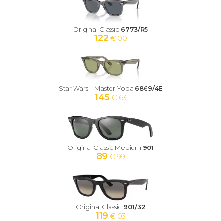
Original Classic
6773/R5
122
€ 00
Star Wars – Master Yoda
6869/4E
145
€ 63
Original Classic Medium
901
89
€ 99
Original Classic
901/32
119
€ 03