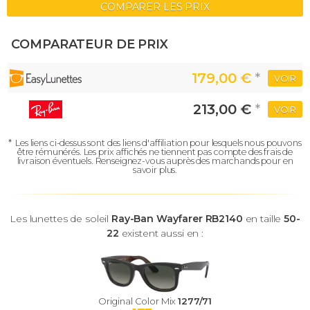
COMPARER LES PRIX
COMPARATEUR DE PRIX
179,00 €
*
VOIR
213,00 €
*
VOIR
*
Les liens ci-dessus sont des liens d'affiliation pour lesquels nous pouvons
être rémunérés.
Les prix affichés ne tiennent pas compte des frais de
livraison éventuels.
Renseignez-vous auprès des marchands pour en
savoir plus.
Les lunettes de soleil
Ray-Ban Wayfarer RB2140
en taille
50-
22
existent aussi en :
Original Color Mix
1277/71