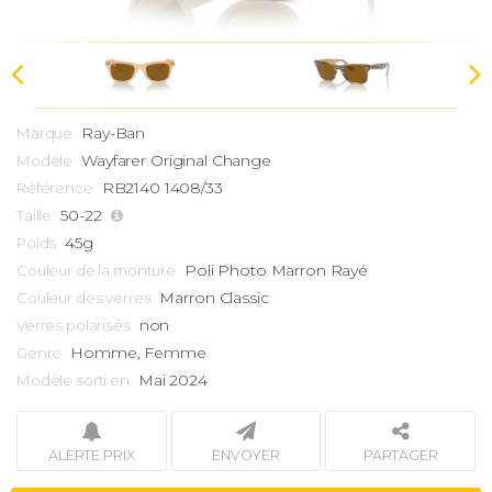
Ray-Ban
Marque
Wayfarer
Original Change
Modèle
RB2140 1408/33
Référence
50-22
Taille
45g
Poids
Poli Photo Marron Rayé
Couleur de la monture
Marron Classic
Couleur des verres
non
Verres polarisés
Homme, Femme
Genre
Mai 2024
Modèle sorti en
ALERTE PRIX
ENVOYER
PARTAGER