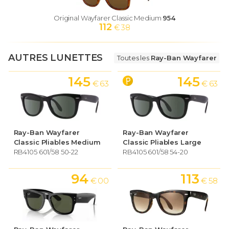
Original Wayfarer Classic Medium
954
112
€ 38
AUTRES LUNETTES
Toutes les
Ray-Ban Wayfarer
145
145
€ 63
€ 63
Ray-Ban Wayfarer
Ray-Ban Wayfarer
Classic Pliables Medium
Classic Pliables Large
RB4105 601/58 50-22
RB4105 601/58 54-20
94
113
€ 00
€ 58