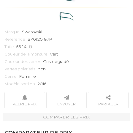
Swarovski
Marque
SK0120 87P
Référence
56-14
Taille
Vert
Couleur de la monture
Gris dégradé
Couleur des verres
non
Verres polarisés
Femme
Genre
2016
Modèle sorti en
ALERTE PRIX
ENVOYER
PARTAGER
COMPARER LES PRIX