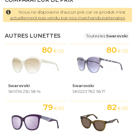
COMPARATEUR DE PRIX
Nous ne disposons d'aucun prix car ce produit n'est
actuellement pas vendu par nos marchands partenaires
AUTRES LUNETTES
Toutes les
Swarovski
80
80
€ 00
€ 00
Swarovski
Swarovski
SK0136 25G 58-14
SK0223 78Z 56-17
79
82
€ 90
€ 00