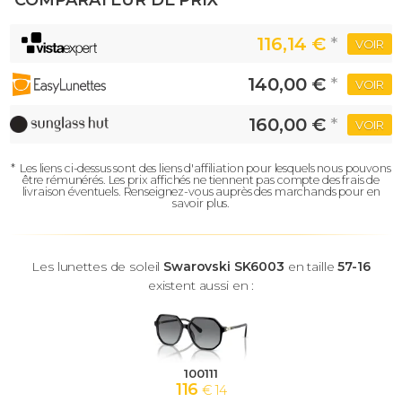
COMPARATEUR DE PRIX
116,14 €
*
VOIR
140,00 €
*
VOIR
160,00 €
*
VOIR
*
Les liens ci-dessus sont des liens d'affiliation pour lesquels nous pouvons
être rémunérés.
Les prix affichés ne tiennent pas compte des frais de
livraison éventuels.
Renseignez-vous auprès des marchands pour en
savoir plus.
Les lunettes de soleil
Swarovski SK6003
en taille
57-16
existent aussi en :
100111
116
€ 14