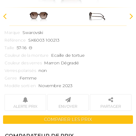
Swarovski
Marque
SK6003 100213
Référence
57-16
Taille
Ecaille de tortue
Couleur de la monture
Marron Dégradé
Couleur des verres
non
Verres polarisés
Femme
Genre
Novembre 2023
Modèle sorti en
ALERTE PRIX
ENVOYER
PARTAGER
COMPARER LES PRIX