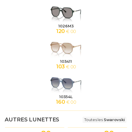
1026M3
120
€ 00
103411
103
€ 00
10354L
160
€ 00
AUTRES LUNETTES
Toutes les
Swarovski