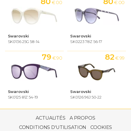
80
80
€ 00
€ 00
Swarovski
Swarovski
SK0136 25G 58-14
SK0223 78Z 56-17
79
82
€ 90
€ 99
Swarovski
Swarovski
SK0125 81Z 54-19
SK0126 96J 50-22
80
€ 00
ACTUALITÉS
A PROPOS
CONDITIONS D'UTILISATION
COOKIES