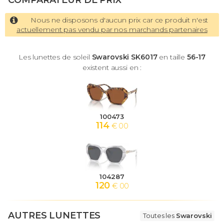
COMPARATEUR DE PRIX
Nous ne disposons d'aucun prix car ce produit n'est
actuellement pas vendu par nos marchands partenaires
Les lunettes de soleil
Swarovski SK6017
en taille
56-17
existent aussi en :
100473
114
€ 00
104287
120
€ 00
AUTRES LUNETTES
Toutes les
Swarovski