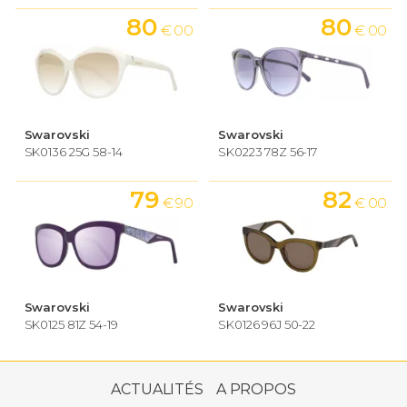
80
80
€ 00
€ 00
Swarovski
Swarovski
SK0136 25G 58-14
SK0223 78Z 56-17
79
82
€ 90
€ 00
Swarovski
Swarovski
SK0125 81Z 54-19
SK0126 96J 50-22
80
€ 00
ACTUALITÉS
A PROPOS