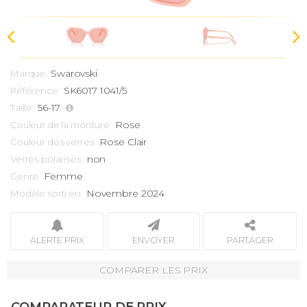
Swarovski
Marque
SK6017 1041/5
Référence
56-17
Taille
Rose
Couleur de la monture
Rose Clair
Couleur des verres
non
Verres polarisés
Femme
Genre
Novembre 2024
Modèle sorti en
ALERTE PRIX
ENVOYER
PARTAGER
COMPARER LES PRIX