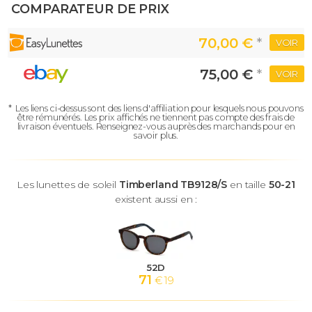
COMPARATEUR DE PRIX
70,00 €
*
VOIR
75,00 €
*
VOIR
*
Les liens ci-dessus sont des liens d'affiliation pour lesquels nous pouvons
être rémunérés.
Les prix affichés ne tiennent pas compte des frais de
livraison éventuels.
Renseignez-vous auprès des marchands pour en
savoir plus.
Les lunettes de soleil
Timberland TB9128/S
en taille
50-21
existent aussi en :
52D
71
€ 19