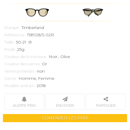
Timberland
Marque
TB9128/S 02R
Référence
50-21
Taille
25g
Poids
Noir ; Olive
Couleur de la monture
Or
Couleur des verres
non
Verres polarisés
Homme, Femme
Genre
2018
Modèle sorti en
ALERTE PRIX
ENVOYER
PARTAGER
COMPARER LES PRIX