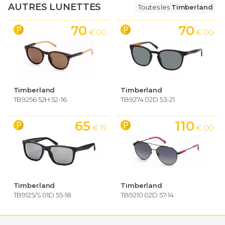
AUTRES LUNETTES
Toutes les
Timberland
70
70
€ 00
€ 00
Timberland
Timberland
TB9256 52H 52-16
TB9274 02D 53-21
65
110
€ 19
€ 00
Timberland
Timberland
TB9125/S 01D 55-18
TB9210 02D 57-14
70
€ 00