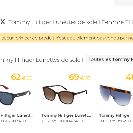
IX
Tommy Hilfiger Lunettes de soleil Femme TH
aucun prix car ce produit n'est
actuellement pas vendu par n
mmy Hilfiger Lunettes de soleil Femme
Toutes les
Tommy Hi
62
69
4
€ 00
€ 93
Tommy Hilfiger Lunettes de soleil Femme
Tommy Hilfiger Lunettes de soleil Femme
S 8RU/KU 54-19
TH1723/S 086/HA 54-18
TH 1807/S J5G/9O 