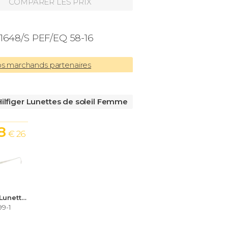
COMPARER LES PRIX
1648/S PEF/EQ 58-16
os marchands partenaires
lfiger Lunettes de soleil Femme
8
€ 26
Tommy Hilfiger Lunettes de soleil Femme
99-1