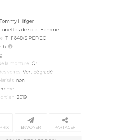
Tommy Hilfiger
Lunettes de soleil Femme
TH1648/S PEF/EQ
ce
-16
g
Or
de la monture
Vert dégradé
des verres
non
larisés
emme
2019
orti en
PRIX
ENVOYER
PARTAGER