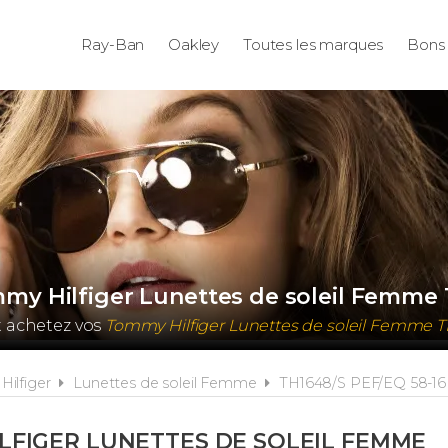
Ray-Ban
Oakley
Toutes les marques
Bons 
mmy Hilfiger Lunettes de soleil Femme
t achetez vos
Tommy Hilfiger Lunettes de soleil Femme 
Hilfiger
Lunettes de soleil Femme
TH1648/S PEF/EQ 58-16
LFIGER LUNETTES DE SOLEIL FEMME