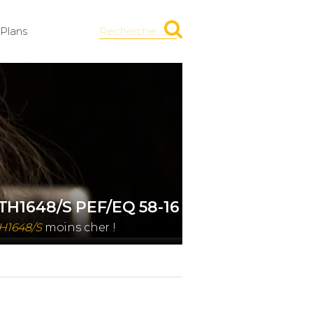
Plans
Recherche
 TH1648/S PEF/EQ 58-16
TH1648/S
moins cher !