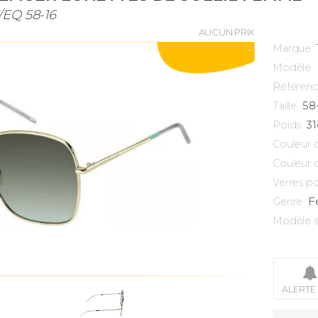
/EQ 58-16
AUCUN PRIX
Marque
-
Modèle
Référen
58
Taille
31
Poids
Couleur 
Couleur 
Verres po
F
Genre
Modèle s
ALERTE 