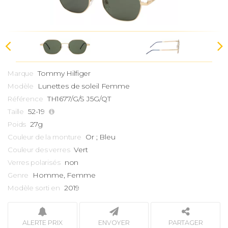
Tommy Hilfiger
Marque
Lunettes de soleil Femme
Modèle
TH1677/G/S J5G/QT
Référence
52-19
Taille
27g
Poids
Or ; Bleu
Couleur de la monture
Vert
Couleur des verres
non
Verres polarisés
Homme, Femme
Genre
2019
Modèle sorti en
ALERTE PRIX
ENVOYER
PARTAGER