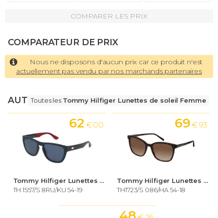
COMPARER LES PRIX
COMPARATEUR DE PRIX
Nous ne disposons d'aucun prix car ce produit n'est
actuellement pas vendu par nos marchands partenaires
AUTRES LUNETTES
Toutes les
Tommy Hilfiger Lunettes de soleil Femme
62
69
€ 00
€ 93
Tommy Hilfiger Lunettes de soleil Femme
Tommy Hilfiger Lunettes de soleil Femme
TH 1557/S 8RU/KU 54-19
TH1723/S 086/HA 54-18
48
€ 26