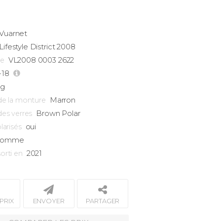
Vuarnet
Lifestyle
District 2008
VL2008 0003 2622
ce
-18
3g
Marron
de la monture
Brown Polar
des verres
oui
larisés
omme
2021
orti en
PRIX
ENVOYER
PARTAGER