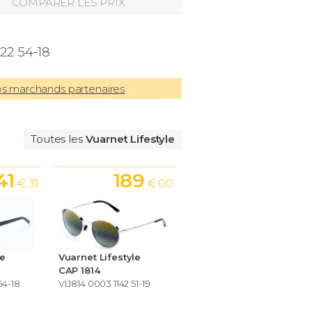
COMPARER LES PRIX
22 54-18
os marchands partenaires
Toutes les
Vuarnet Lifestyle
41
189
€ 31
€ 00
le
Vuarnet Lifestyle
CAP 1814
54-18
VL1814 0003 1142 51-19