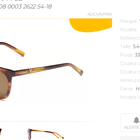
08 0003 2622 54-18
AUCUN PRIX
Marque
-
Modèle
Référen
54
Taille
3
Poids
Couleur 
Couleur 
Verres po
H
Genre
Modèle s
ALERTE 