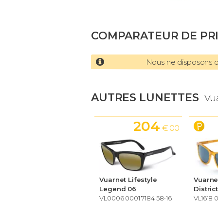
COMPARATEUR DE PR
Nous ne disposons d'
AUTRES LUNETTES
Vua
204
€ 00
Vuarnet Lifestyle
Vuarnet
Legend 06
Distric
VL0006 0001 7184 58-16
VL1618 