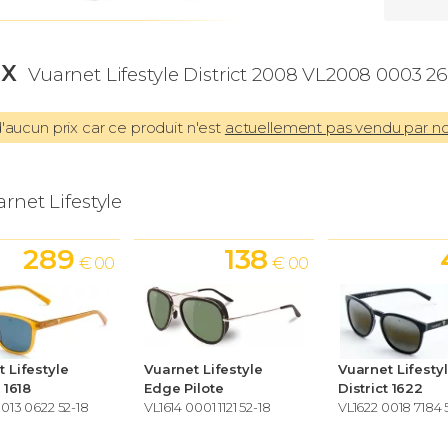
IX
Vuarnet Lifestyle District 2008 VL2008 0003 26
aucun prix car ce produit n'est
actuellement pas vendu par n
rnet Lifestyle
289
138
€ 00
€ 00
 Lifestyle
Vuarnet Lifestyle
Vuarnet Lifesty
t 1618
Edge Pilote
District 1622
0013 0622 52-18
VL1614 0001 1121 52-18
VL1622 0018 7184 