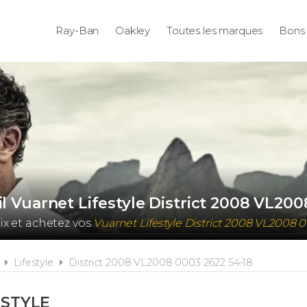
Ray-Ban
Oakley
Toutes les marques
Bons 
il Vuarnet Lifestyle District 2008 VL200
ix et achetez vos
Vuarnet Lifestyle District 2008 VL2008 
Lifestyle
District 2008 VL2008 0003 2622 54-18
ESTYLE