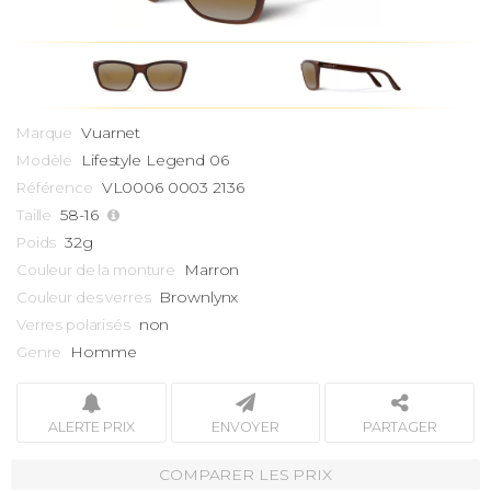
Vuarnet
Marque
Lifestyle
Legend 06
Modèle
VL0006 0003 2136
Référence
58-16
Taille
32g
Poids
Marron
Couleur de la monture
Brownlynx
Couleur des verres
non
Verres polarisés
Homme
Genre
ALERTE PRIX
ENVOYER
PARTAGER
COMPARER LES PRIX