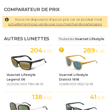
COMPARATEUR DE PRIX
Nous ne disposons d'aucun prix car ce produit n'est
actuellement pas vendu par nos marchands partenaires
AUTRES LUNETTES
Toutes les
Vuarnet Lifestyle
204
289
€ 00
€ 00
Vuarnet Lifestyle
Vuarnet Lifestyle
Legend 06
District 1618
VL0006 0001 7184 58-16
VL1618 0013 0622 52-18
138
41
€ 00
€ 31