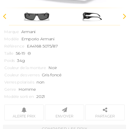
Armani
Marque
Emporio Armani
Modèle
EA4168 5075/87
Référence
56-19
Taille
34g
Poids
Noir
Couleur de la monture
Gris foncé
Couleur des verres
non
Verres polarisés
Homme
Genre
2021
Modèle sorti en
ALERTE PRIX
ENVOYER
PARTAGER
COMPARER LES PRIX