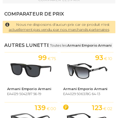
COMPARATEUR DE PRIX
Nous ne disposons d'aucun prix car ce produit n'est
actuellement pas vendu par nos marchands partenaires
AUTRES LUNETTES
Toutes les
Armani Emporio Armani
99
93
€ 75
€ 10
Armani Emporio Armani
Armani Emporio Armani
EA4129 5042/87 56-19
EA4029 5063/8G 64-13
139
123
€ 00
€ 02