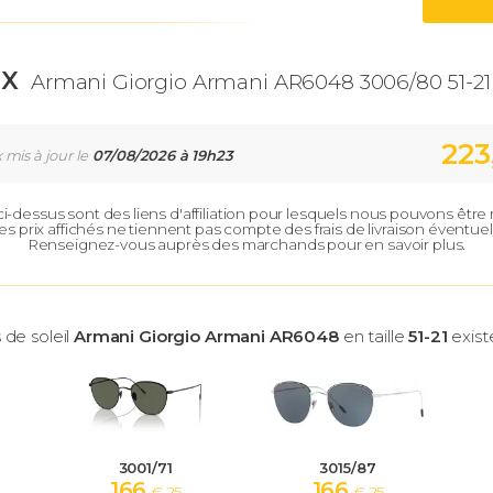
IX
Armani Giorgio Armani AR6048 3006/80 51-21
223
x mis à jour le
07/08/2026 à 19h23
 ci-dessus sont des liens d'affiliation pour lesquels nous pouvons êtr
es prix affichés ne tiennent pas compte des frais de livraison éventuel
Renseignez-vous auprès des marchands pour en savoir plus.
 de soleil
Armani Giorgio Armani AR6048
en taille
51-21
existe
3001/71
3015/87
166
166
€ 25
€ 25