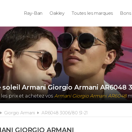
Ray-Ban
Oakley
Toutes les marques
Bons 
 soleil Armani Giorgio Armani AR6048 3
es prix et achetez vos
Armani Giorgio Armani AR6048
mo
Giorgio Armani
AR6048 3006/80 51-21
ANI GIORGIO ARMANI