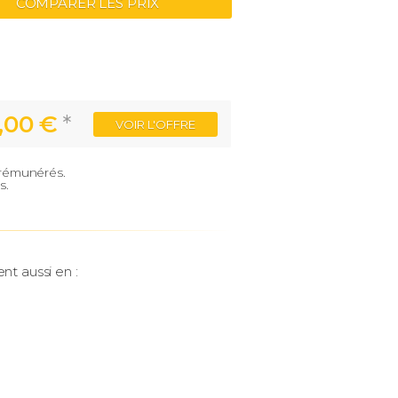
COMPARER LES PRIX
,00 €
*
VOIR
L'OFFRE
e rémunérés.
s.
nt aussi en :