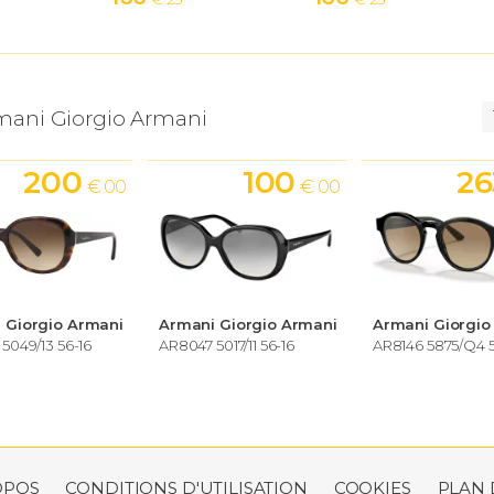
mani Giorgio Armani
200
100
26
€ 00
€ 00
 Giorgio Armani
Armani Giorgio Armani
Armani Giorgio
5049/13 56-16
AR8047 5017/11 56-16
AR8146 5875/Q4 5
OPOS
CONDITIONS D'UTILISATION
COOKIES
PLAN 