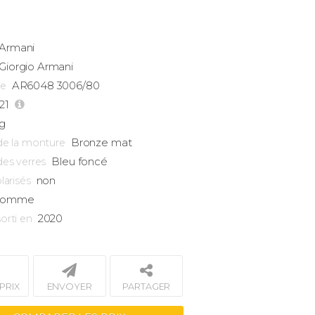
Armani
Giorgio Armani
AR6048 3006/80
ce
-21
g
Bronze mat
de la monture
Bleu foncé
des verres
non
larisés
omme
2020
orti en
PRIX
ENVOYER
PARTAGER