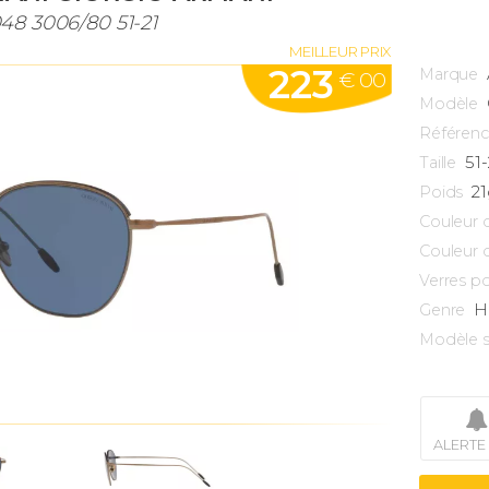
8 3006/80 51-21
MEILLEUR PRIX
223
Marque
€ 00
Modèle
Référen
51
Taille
21
Poids
Couleur 
Couleur 
Verres po
H
Genre
Modèle s
ALERTE 