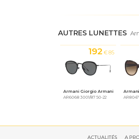
AUTRES LUNETTES
Ar
192
€ 85
Armani Giorgio Armani
Armani
AR6068 3001/87 50-22
AR8047 
ACTUALITÉS
A PR