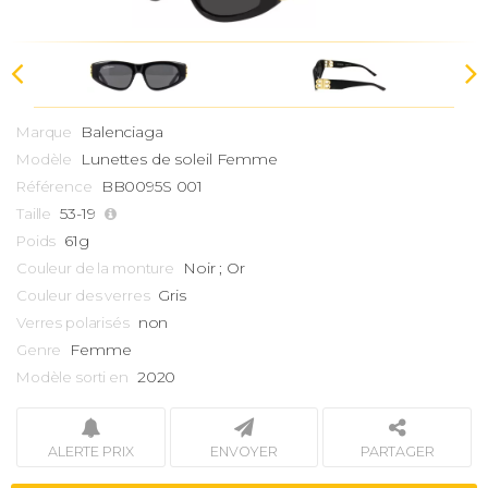
Balenciaga
Marque
Lunettes de soleil Femme
Modèle
BB0095S 001
Référence
53-19
Taille
61g
Poids
Noir ; Or
Couleur de la monture
Gris
Couleur des verres
non
Verres polarisés
Femme
Genre
2020
Modèle sorti en
ALERTE PRIX
ENVOYER
PARTAGER