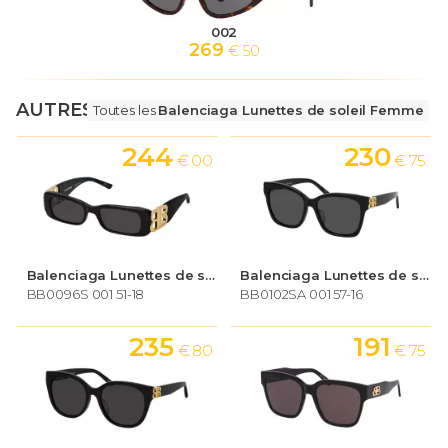
002
269
€ 50
AUTRES LUNETTES
Toutes les
Balenciaga Lunettes de soleil Femme
244
230
€ 00
€ 75
Balenciaga Lunettes de soleil Femme
Balenciaga Lunettes de soleil Femme
BB0096S 001 51-18
BB0102SA 001 57-16
235
191
€ 80
€ 75