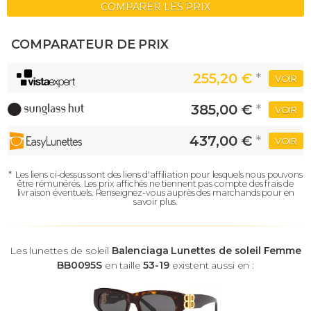
COMPARER LES PRIX
COMPARATEUR DE PRIX
255,20 €
*
VOIR
385,00 €
*
VOIR
437,00 €
*
VOIR
*
Les liens ci-dessus sont des liens d'affiliation pour lesquels nous pouvons
être rémunérés.
Les prix affichés ne tiennent pas compte des frais de
livraison éventuels.
Renseignez-vous auprès des marchands pour en
savoir plus.
Les lunettes de soleil
Balenciaga Lunettes de soleil Femme
BB0095S
en taille
53-19
existent aussi en :