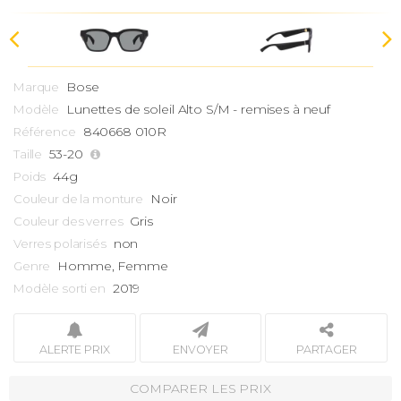
Bose
Marque
Lunettes de soleil
Alto S/M - remises à neuf
Modèle
840668 010R
Référence
53-20
Taille
44g
Poids
Noir
Couleur de la monture
Gris
Couleur des verres
non
Verres polarisés
Homme, Femme
Genre
2019
Modèle sorti en
ALERTE PRIX
ENVOYER
PARTAGER
COMPARER LES PRIX