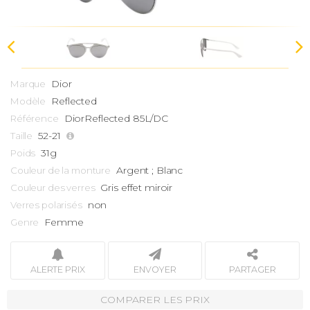
Dior
Marque
Reflected
Modèle
DiorReflected 85L/DC
Référence
52-21
Taille
31g
Poids
Argent ; Blanc
Couleur de la monture
Gris effet miroir
Couleur des verres
non
Verres polarisés
Femme
Genre
ALERTE PRIX
ENVOYER
PARTAGER
COMPARER LES PRIX