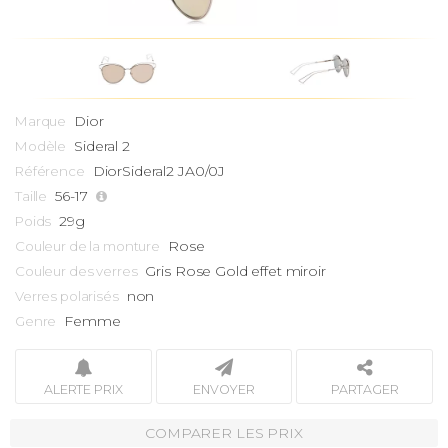
Dior
Marque
Sideral 2
Modèle
DiorSideral2 JA0/0J
Référence
56-17
Taille
29g
Poids
Rose
Couleur de la monture
Gris Rose Gold effet miroir
Couleur des verres
non
Verres polarisés
Femme
Genre
ALERTE PRIX
ENVOYER
PARTAGER
COMPARER LES PRIX