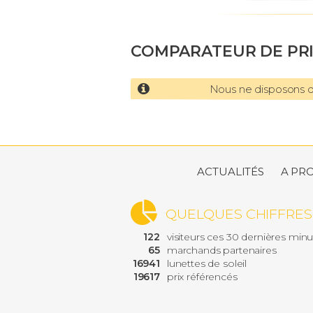
COMPARATEUR DE PR
Nous ne disposons d'
ACTUALITÉS
A PR
QUELQUES CHIFFRES
122
visiteurs ces 30 dernières min
65
marchands partenaires
16941
lunettes de soleil
19617
prix référencés