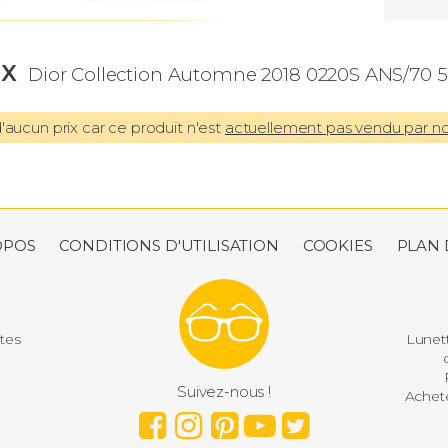
IX
Dior Collection Automne 2018 0220S ANS/70 5
aucun prix car ce produit n'est
actuellement pas vendu par n
OPOS
CONDITIONS D'UTILISATION
COOKIES
PLAN 
utes
Lunett
d
P
Suivez-nous !
Achete