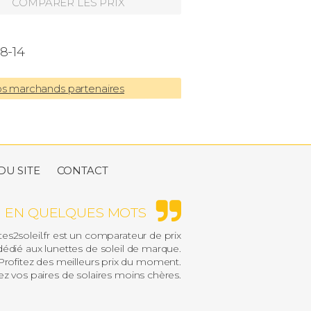
COMPARER LES PRIX
8-14
os marchands partenaires
DU SITE
CONTACT
EN QUELQUES MOTS
es2soleil.fr est un comparateur de prix
édié aux lunettes de soleil de marque.
rofitez des meilleurs prix du moment.
z vos paires de solaires moins chères.