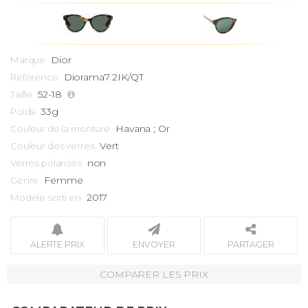
Dior
Marque
Diorama7 2IK/QT
Référence
52-18
Taille
33g
Poids
Havana ; Or
Couleur de la monture
Vert
Couleur des verres
non
Verres polarisés
Femme
Genre
2017
Modèle sorti en
ALERTE PRIX
ENVOYER
PARTAGER
COMPARER LES PRIX