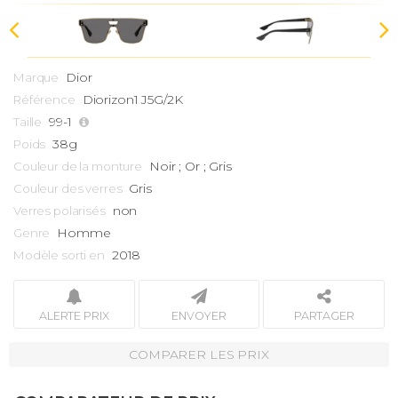
Dior
Marque
Diorizon1 J5G/2K
Référence
99-1
Taille
38g
Poids
Noir ; Or ; Gris
Couleur de la monture
Gris
Couleur des verres
non
Verres polarisés
Homme
Genre
2018
Modèle sorti en
ALERTE PRIX
ENVOYER
PARTAGER
COMPARER LES PRIX