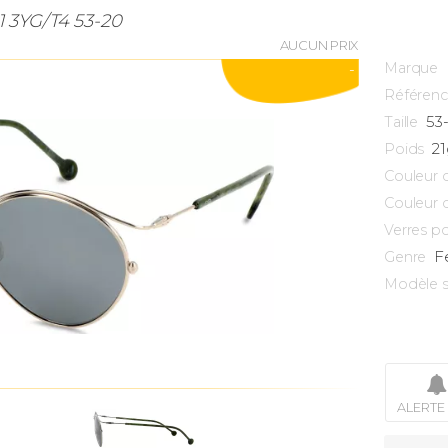
1 3YG/T4 53-20
AUCUN PRIX
Marque
-
Référen
53
Taille
21
Poids
Couleur 
Couleur 
Verres po
F
Genre
Modèle s
ALERTE 