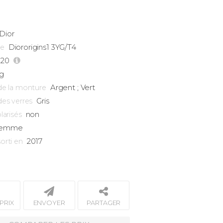
Dior
Diororigins1 3YG/T4
ce
-20
g
Argent ; Vert
de la monture
Gris
des verres
non
larisés
emme
2017
orti en
PRIX
ENVOYER
PARTAGER