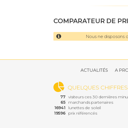
COMPARATEUR DE PR
Nous ne disposons d'
ACTUALITÉS
A PR
QUELQUES CHIFFRES
77
visiteurs ces 30 dernières min
65
marchands partenaires
16941
lunettes de soleil
19596
prix référencés