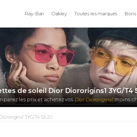
Ray-Ban
Oakley
Toutes les marques
Bons 
ttes de soleil Dior Diororigins1 3YG/T4 
parez les prix et achetez vos
Dior Diororigins1
moins ch
Diororigins1 3YG/T4 53-20