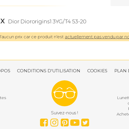
IX
Dior Diororigins1 3YG/T4 53-20
aucun prix car ce produit n'est
actuellement pas vendu par n
OPOS
CONDITIONS D'UTILISATION
COOKIES
PLAN 
utes
Lunett
d
P
Suivez-nous !
Achete