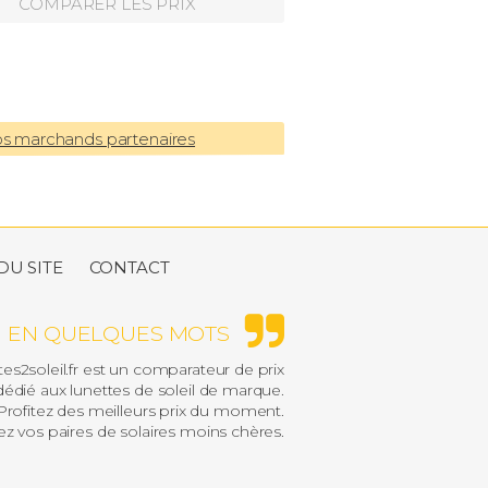
COMPARER LES PRIX
os marchands partenaires
DU SITE
CONTACT
EN QUELQUES MOTS
es2soleil.fr est un comparateur de prix
édié aux lunettes de soleil de marque.
rofitez des meilleurs prix du moment.
z vos paires de solaires moins chères.