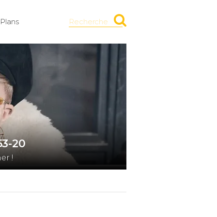
Plans
Recherche
53-20
er !